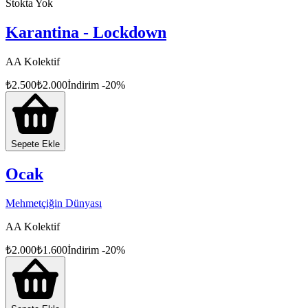
Stokta Yok
Karantina - Lockdown
AA Kolektif
₺
2.500
₺
2.000
İndirim
-
20
%
Sepete Ekle
Ocak
Mehmetçiğin Dünyası
AA Kolektif
₺
2.000
₺
1.600
İndirim
-
20
%