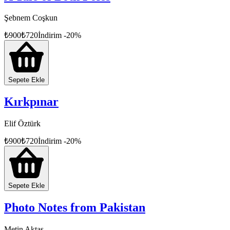
Şebnem Coşkun
₺
900
₺
720
İndirim
-
20
%
Sepete Ekle
Kırkpınar
Elif Öztürk
₺
900
₺
720
İndirim
-
20
%
Sepete Ekle
Photo Notes from Pakistan
Metin Aktaş