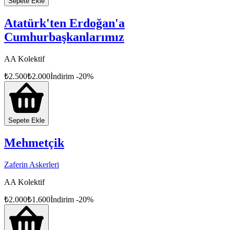
Sepete Ekle
Atatürk'ten Erdoğan'a
Cumhurbaşkanlarımız
AA Kolektif
₺
2.500
₺
2.000
İndirim
-
20
%
Sepete Ekle
Mehmetçik
Zaferin Askerleri
AA Kolektif
₺
2.000
₺
1.600
İndirim
-
20
%