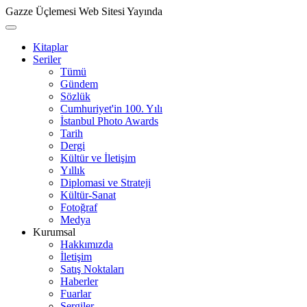
Gazze Üçlemesi Web Sitesi Yayında
Kitaplar
Seriler
Tümü
Gündem
Sözlük
Cumhuriyet'in 100. Yılı
İstanbul Photo Awards
Tarih
Dergi
Kültür ve İletişim
Yıllık
Diplomasi ve Strateji
Kültür-Sanat
Fotoğraf
Medya
Kurumsal
Hakkımızda
İletişim
Satış Noktaları
Haberler
Fuarlar
Sergiler