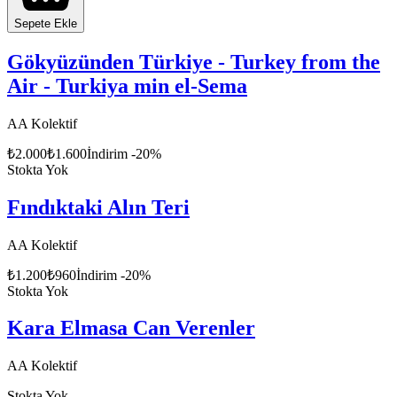
Sepete Ekle
Gökyüzünden Türkiye - Turkey from the
Air - Turkiya min el-Sema
AA Kolektif
₺
2.000
₺
1.600
İndirim
-
20
%
Stokta Yok
Fındıktaki Alın Teri
AA Kolektif
₺
1.200
₺
960
İndirim
-
20
%
Stokta Yok
Kara Elmasa Can Verenler
AA Kolektif
Stokta Yok