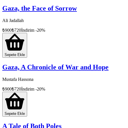
Gaza, the Face of Sorrow
Ali Jadallah
₺
900
₺
720
İndirim
-
20
%
Sepete Ekle
Gaza, A Chronicle of War and Hope
Mustafa Hassona
₺
900
₺
720
İndirim
-
20
%
Sepete Ekle
A Tale of Both Poles