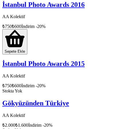
İstanbul Photo Awards 2016
AA Kolektif
₺
750
₺
600
İndirim
-
20
%
Sepete Ekle
İstanbul Photo Awards 2015
AA Kolektif
₺
750
₺
600
İndirim
-
20
%
Stokta Yok
Gökyüzünden Türkiye
AA Kolektif
₺
2.000
₺
1.600
İndirim
-
20
%