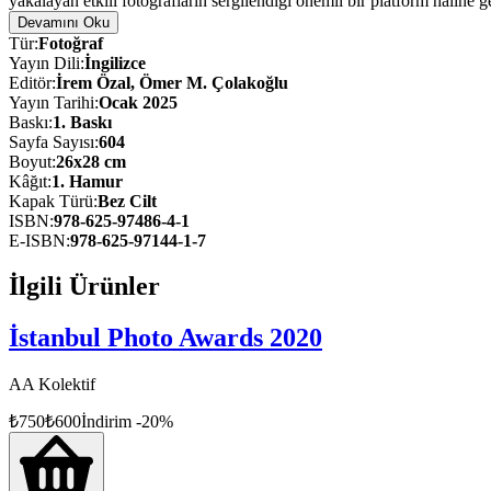
yakalayan etkili fotoğrafların sergilendiği önemli bir platform hâline g
güçlü hikâyeleri öne çıkarıyor.
Devamını Oku
Tür
:
Fotoğraf
Kitapta her kategoriden ilk üçe giren fotoğrafların yanı sıra fotoğraflar
Yayın Dili
:
İngilizce
çekici katılımları hakkında daha geniş bir perspektif sunuluyor.
Editör
:
İrem Özal, Ömer M. Çolakoğlu
Yayın Tarihi
:
Ocak 2025
İnsan deneyiminin özünü yakalamada foto muhabirliğinin gücüne bir ö
Baskı
:
1
. Baskı
sunuyor.
Sayfa Sayısı
:
604
Boyut
:
26x28 cm
Kâğıt
:
1. Hamur
Kapak Türü
:
Bez Cilt
ISBN
:
978-625-97486-4-1
E-ISBN
:
978-625-97144-1-7
İlgili Ürünler
İstanbul Photo Awards 2020
AA Kolektif
₺
750
₺
600
İndirim
-
20
%