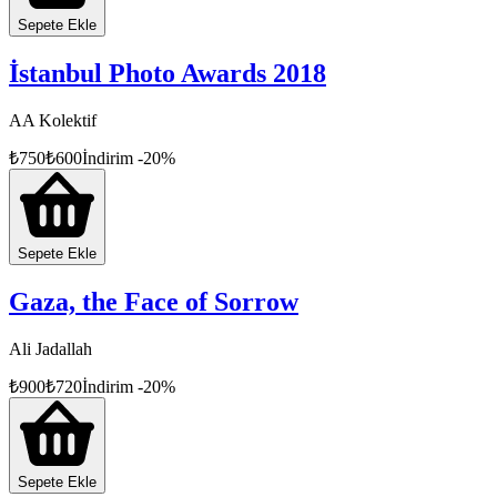
Sepete Ekle
İstanbul Photo Awards 2018
AA Kolektif
₺
750
₺
600
İndirim
-
20
%
Sepete Ekle
Gaza, the Face of Sorrow
Ali Jadallah
₺
900
₺
720
İndirim
-
20
%
Sepete Ekle