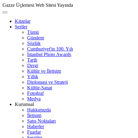
Gazze Üçlemesi Web Sitesi Yayında
Kitaplar
Seriler
Tümü
Gündem
Sözlük
Cumhuriyet'in 100. Yılı
İstanbul Photo Awards
Tarih
Dergi
Kültür ve İletişim
Yıllık
Diplomasi ve Strateji
Kültür-Sanat
Fotoğraf
Medya
Kurumsal
Hakkımızda
İletişim
Satış Noktaları
Haberler
Fuarlar
Sergiler