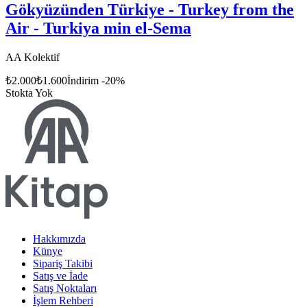
Gökyüzünden Türkiye - Turkey from the
Air - Turkiya min el-Sema
AA Kolektif
₺
2.000
₺
1.600
İndirim
-
20
%
Stokta Yok
Hakkımızda
Künye
Sipariş Takibi
Satış ve İade
Satış Noktaları
İşlem Rehberi