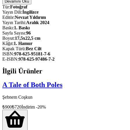
Devamını Oku
Dünyanın en prestijli fotoğraf ödüllerinden World Press Photo’da
Tür
:
Fotoğraf
ödüle layık görülen bu özel seri, pehlivanların üç gün süren er
Yayın Dili
:
İngilizce
meydanındaki kıyasıya mücadelesini, zafer için verdikleri zorlu
Editör
:
Nevzat Yıldırım
mücadeleyi ve müsabakalar öncesindeki titiz hazırlık süreçlerini tüm
Yayın Tarihi
:
Aralık 2024
detaylarıyla gözler önüne seriyor.
Baskı
:
1
. Baskı
Sayfa Sayısı
:
96
Siyah-beyaz estetik fotoğraflardan oluşan Kırkpınar, sporun ruhunu
Boyut
:
17,5x22,5 cm
ve pehlivanların azmini belgeleyen güçlü bir görsel anlatı sunuyor.
Kâğıt
:
1. Hamur
Gelenek ile modern fotoğrafçılığı buluşturan bu eser, güreşin
Kapak Türü
:
Bez Cilt
derinliklerine farklı bir bakış açısı kazandırıyor.
ISBN
:
978-625-95181-7-6
E-ISBN
:
978-625-97486-7-2
İlgili Ürünler
A Tale of Both Poles
Şebnem Coşkun
₺
900
₺
720
İndirim
-
20
%