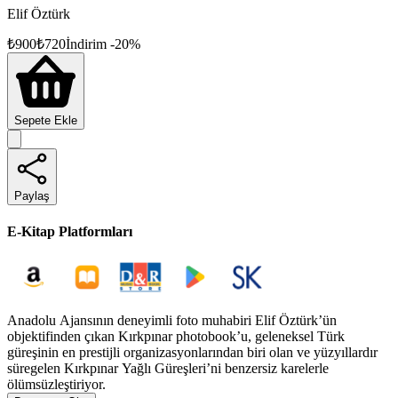
Elif Öztürk
₺
900
₺
720
İndirim
-
20
%
Sepete Ekle
Paylaş
E-Kitap Platformları
Anadolu Ajansının deneyimli foto muhabiri Elif Öztürk’ün
objektifinden çıkan Kırkpınar photobook’u, geleneksel Türk
güreşinin en prestijli organizasyonlarından biri olan ve yüzyıllardır
süregelen Kırkpınar Yağlı Güreşleri’ni benzersiz karelerle
ölümsüzleştiriyor.