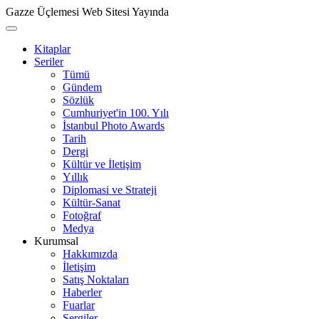
Gazze Üçlemesi Web Sitesi Yayında
Kitaplar
Seriler
Tümü
Gündem
Sözlük
Cumhuriyet'in 100. Yılı
İstanbul Photo Awards
Tarih
Dergi
Kültür ve İletişim
Yıllık
Diplomasi ve Strateji
Kültür-Sanat
Fotoğraf
Medya
Kurumsal
Hakkımızda
İletişim
Satış Noktaları
Haberler
Fuarlar
Sergiler