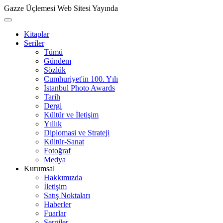
Gazze Üçlemesi Web Sitesi Yayında
Kitaplar
Seriler
Tümü
Gündem
Sözlük
Cumhuriyet'in 100. Yılı
İstanbul Photo Awards
Tarih
Dergi
Kültür ve İletişim
Yıllık
Diplomasi ve Strateji
Kültür-Sanat
Fotoğraf
Medya
Kurumsal
Hakkımızda
İletişim
Satış Noktaları
Haberler
Fuarlar
Sergiler