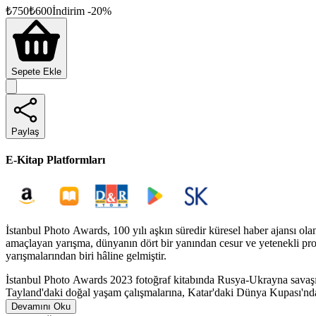
₺
750
₺
600
İndirim
-
20
%
Sepete Ekle
Paylaş
E-Kitap Platformları
İstanbul Photo Awards, 100 yılı aşkın süredir küresel haber ajansı ol
amaçlayan yarışma, dünyanın dört bir yanından cesur ve yetenekli prof
yarışmalarından biri hâline gelmiştir.
İstanbul Photo Awards 2023 fotoğraf kitabında Rusya-Ukrayna savaşınd
Tayland'daki doğal yaşam çalışmalarına, Katar'daki Dünya Kupası'ndan 
haber, spor, doğa ve çevre, günlük yaşam ve portre fotoğraflarına ye
Devamını Oku