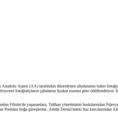
an Anadolu Ajansı (AA) tarafından düzenlenen uluslararası haber fotoğra
esyonel fotoğrafçıların çabalarını liyakat esasına göre ödüllendiriyor.
an Filistin'de yaşananlara, Taliban yönetiminin baskılarından Nijerya
Portekiz boğa güreşlerine, Arktik Denizi'ndeki buz kırıcılarından Afri
r veriliyor. Kitabın kapağında, "Yılın Fotoğrafı" ödülünü kazanan fot