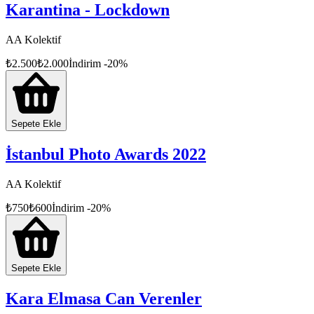
Karantina - Lockdown
AA Kolektif
₺
2.500
₺
2.000
İndirim
-
20
%
Sepete Ekle
İstanbul Photo Awards 2022
AA Kolektif
₺
750
₺
600
İndirim
-
20
%
Sepete Ekle
Kara Elmasa Can Verenler