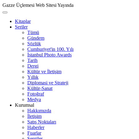
Gazze Üçlemesi Web Sitesi Yayında
Kitaplar
Seriler
Tümü
Gündem
Sözlük
Cumhuriyet'in 100. Yılı
İstanbul Photo Awards
Tarih
Dergi
Kültür ve İletişim
Yıllık
Diplomasi ve Strateji
Kültür-Sanat
Fotoğraf
Medya
Kurumsal
Hakkımızda
İletişim
Satış Noktaları
Haberler
Fuarlar
Sergiler