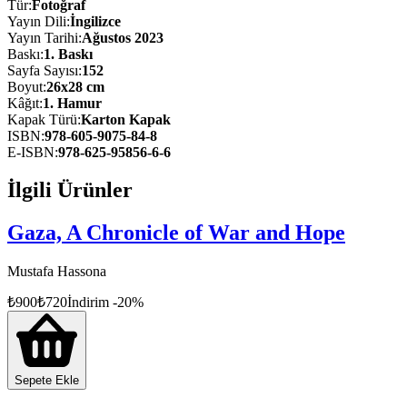
başlıklı fotoğrafı bulunuyor.
Tür
:
Fotoğraf
Yayın Dili
:
İngilizce
AA’nın her yıl düzenlediği uluslararası haber fotoğrafı yarışması İst
Yayın Tarihi
:
Ağustos 2023
Baskı
:
1
. Baskı
Sayfa Sayısı
:
152
Boyut
:
26x28 cm
Kâğıt
:
1. Hamur
Kapak Türü
:
Karton Kapak
ISBN
:
978-605-9075-84-8
E-ISBN
:
978-625-95856-6-6
İlgili Ürünler
Gaza, A Chronicle of War and Hope
Mustafa Hassona
₺
900
₺
720
İndirim
-
20
%
Sepete Ekle