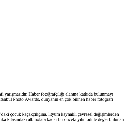
fı yarışmasıdır. Haber fotoğrafçılığı alanına katkıda bulunmayı
 İstanbul Photo Awards, dünyanın en çok bilinen haber fotoğrafı
'daki çocuk kaçakçılığına, lityum kaynaklı çevresel değişimlerden
ka kıtasındaki albinolara kadar bir önceki yılın ödüle değer bulunan
o muhabiri Sergey Kozluv’un EPA için çektiği "Ukrayna-Rusya Savaşı"