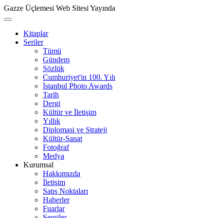
Gazze Üçlemesi Web Sitesi Yayında
Kitaplar
Seriler
Tümü
Gündem
Sözlük
Cumhuriyet'in 100. Yılı
İstanbul Photo Awards
Tarih
Dergi
Kültür ve İletişim
Yıllık
Diplomasi ve Strateji
Kültür-Sanat
Fotoğraf
Medya
Kurumsal
Hakkımızda
İletişim
Satış Noktaları
Haberler
Fuarlar
Sergiler