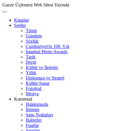
Gazze Üçlemesi Web Sitesi Yayında
Kitaplar
Seriler
Tümü
Gündem
Sözlük
Cumhuriyet'in 100. Yılı
İstanbul Photo Awards
Tarih
Dergi
Kültür ve İletişim
Yıllık
Diplomasi ve Strateji
Kültür-Sanat
Fotoğraf
Medya
Kurumsal
Hakkımızda
İletişim
Satış Noktaları
Haberler
Fuarlar
Sergiler