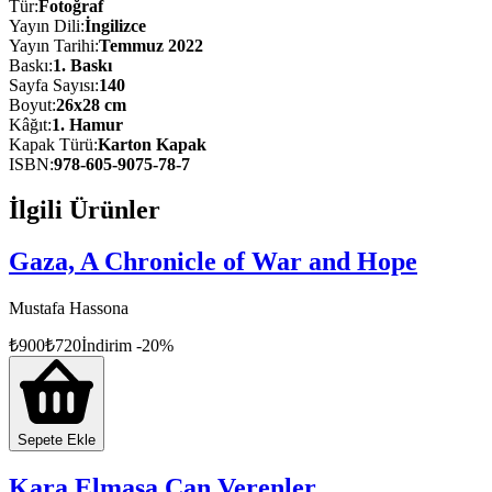
Tür
:
Fotoğraf
AA’nın her yıl düzenlediği uluslararası haber fotoğrafı yarışması İst
Yayın Dili
:
İngilizce
Yayın Tarihi
:
Temmuz 2022
Baskı
:
1
. Baskı
Sayfa Sayısı
:
140
Boyut
:
26x28 cm
Kâğıt
:
1. Hamur
Kapak Türü
:
Karton Kapak
ISBN
:
978-605-9075-78-7
İlgili Ürünler
Gaza, A Chronicle of War and Hope
Mustafa Hassona
₺
900
₺
720
İndirim
-
20
%
Sepete Ekle
Kara Elmasa Can Verenler