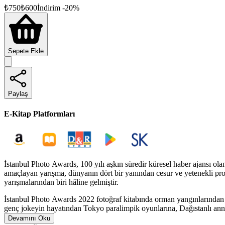
₺
750
₺
600
İndirim
-
20
%
Sepete Ekle
Paylaş
E-Kitap Platformları
İstanbul Photo Awards, 100 yılı aşkın süredir küresel haber ajansı ol
amaçlayan yarışma, dünyanın dört bir yanından cesur ve yetenekli prof
yarışmalarından biri hâline gelmiştir.
İstanbul Photo Awards 2022 fotoğraf kitabında orman yangınlarından 
genç jokeyin hayatından Tokyo paralimpik oyunlarına, Dağıstanlı anne
fotoğraflarına yer veriliyor. Kitabın kapağında, "Yılın Fotoğrafı" ödü
Devamını Oku