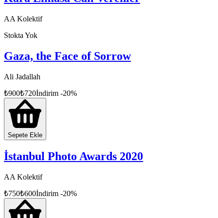
AA Kolektif
Stokta Yok
Gaza, the Face of Sorrow
Ali Jadallah
₺
900
₺
720
İndirim
-
20
%
Sepete Ekle
İstanbul Photo Awards 2020
AA Kolektif
₺
750
₺
600
İndirim
-
20
%