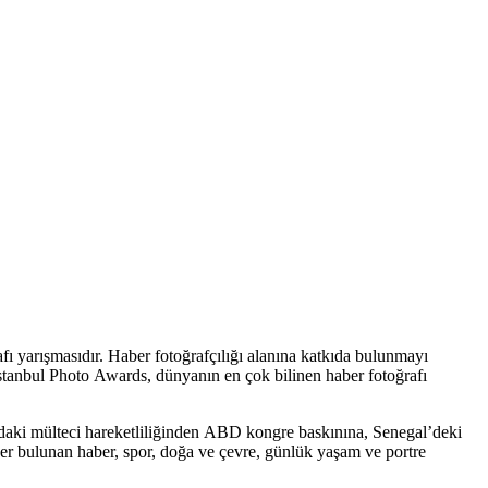
fı yarışmasıdır. Haber fotoğrafçılığı alanına katkıda bulunmayı
 İstanbul Photo Awards, dünyanın en çok bilinen haber fotoğrafı
rdaki mülteci hareketliliğinden ABD kongre baskınına, Senegal’deki
er bulunan haber, spor, doğa ve çevre, günlük yaşam ve portre
ktiği "Evia’da bir kadın" başlıklı fotoğrafı bulunuyor.