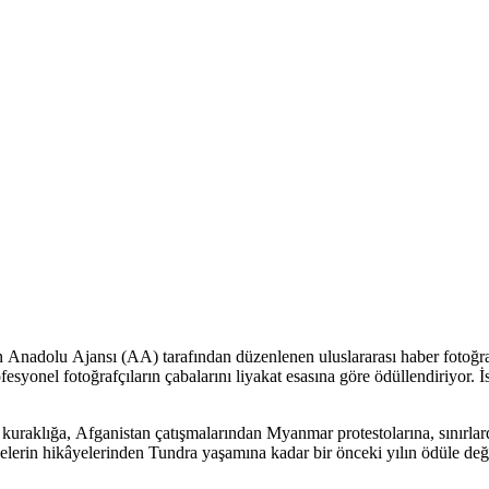
an Anadolu Ajansı (AA) tarafından düzenlenen uluslararası haber fotoğra
esyonel fotoğrafçıların çabalarını liyakat esasına göre ödüllendiriyor.
kuraklığa, Afganistan çatışmalarından Myanmar protestolarına, sınırla
lerin hikâyelerinden Tundra yaşamına kadar bir önceki yılın ödüle değ
lünü kazanan foto muhabiri Konstantinos Tsakalidis’in Bloomberg için çe