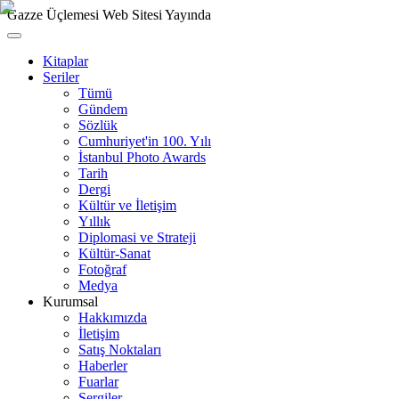
Gazze Üçlemesi Web Sitesi Yayında
Kitaplar
Seriler
Tümü
Gündem
Sözlük
Cumhuriyet'in 100. Yılı
İstanbul Photo Awards
Tarih
Dergi
Kültür ve İletişim
Yıllık
Diplomasi ve Strateji
Kültür-Sanat
Fotoğraf
Medya
Kurumsal
Hakkımızda
İletişim
Satış Noktaları
Haberler
Fuarlar
Sergiler