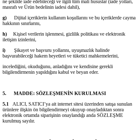
ne şekilde iade edebileceği ve ilgili tüm mali hususlar (iade yolları,
masrafı ve Ürün bedelinin iadesi dahil),
g)
Dijital içeriklerin kullanım koşullarını ve bu içeriklerde cayma
hakkının sınırlarını,
h)
Kişisel verilerin işlenmesi, gizlilik politikası ve elektronik
iletişim izinlerini,
i)
Şikayet ve başvuru yollarını, uyuşmazlık halinde
başvurabileceği hakem heyetleri ve tüketici mahkemelerini,
incelediğini, okuduğunu, anladığını ve kendisine gerekli
bilgilendirmenin yapıldığını kabul ve beyan eder.
5.
MADDE: SÖZLEŞMENİN KURULMASI
5.1
ALICI, SATICI’ya ait internet sitesi üzerinden satışa sunulan
ürünlere ilişkin ön bilgilendirmeyi okuyup onayladıktan sonra
elektronik ortamda siparişinin onaylandığı anda SÖZLEŞME
kurulmuş sayılır.