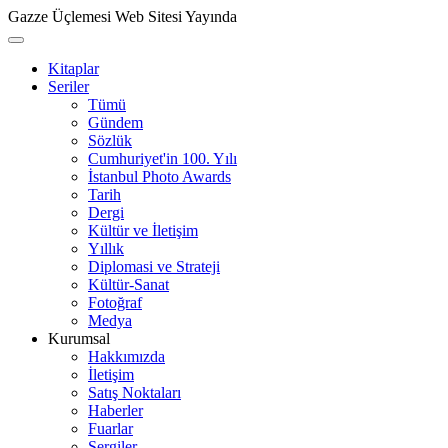
Gazze Üçlemesi Web Sitesi Yayında
Kitaplar
Seriler
Tümü
Gündem
Sözlük
Cumhuriyet'in 100. Yılı
İstanbul Photo Awards
Tarih
Dergi
Kültür ve İletişim
Yıllık
Diplomasi ve Strateji
Kültür-Sanat
Fotoğraf
Medya
Kurumsal
Hakkımızda
İletişim
Satış Noktaları
Haberler
Fuarlar
Sergiler