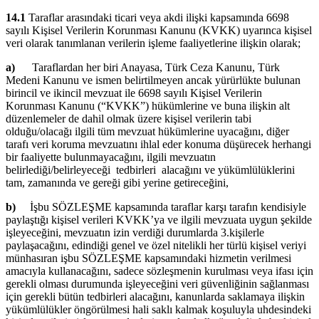
14.1
Taraflar arasındaki ticari veya akdi ilişki kapsamında 6698
sayılı Kişisel Verilerin Korunması Kanunu (KVKK) uyarınca kişisel
veri olarak tanımlanan verilerin işleme faaliyetlerine ilişkin olarak;
a)
Taraflardan her biri Anayasa, Türk Ceza Kanunu, Türk
Medeni Kanunu ve ismen belirtilmeyen ancak yürürlükte bulunan
birincil ve ikincil mevzuat ile 6698 sayılı Kişisel Verilerin
Korunması Kanunu (“KVKK”) hükümlerine ve buna ilişkin alt
düzenlemeler de dahil olmak üzere kişisel verilerin tabi
olduğu/olacağı ilgili tüm mevzuat hükümlerine uyacağını, diğer
tarafı veri koruma mevzuatını ihlal eder konuma düşürecek herhangi
bir faaliyette bulunmayacağını, ilgili mevzuatın
belirlediği/belirleyeceği
tedbirleri
alacağını ve yükümlülüklerini
tam, zamanında ve gereği gibi yerine getireceğini,
b)
İşbu SÖZLEŞME kapsamında taraflar karşı tarafın kendisiyle
paylaştığı kişisel verileri KVKK’ya ve ilgili mevzuata uygun şekilde
işleyeceğini, mevzuatın izin verdiği durumlarda 3.kişilerle
paylaşacağını, edindiği genel ve özel nitelikli her türlü kişisel veriyi
münhasıran işbu SÖZLEŞME kapsamındaki hizmetin verilmesi
amacıyla kullanacağını, sadece sözleşmenin kurulması veya ifası için
gerekli olması durumunda işleyeceğini veri güvenliğinin sağlanması
için gerekli bütün tedbirleri alacağını, kanunlarda saklamaya ilişkin
yükümlülükler öngörülmesi hali saklı kalmak koşuluyla uhdesindeki