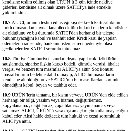
kendisine teslim edilmiş olan ÜRÜN’ü 3 gün içinde nakliye
giderleri kendisine ait olmak üzere SATICI'ya iade etmekle
yükümlüdür.
10.7
ALICI, ürünün teslim edileceği kişi ile kredi kartı sahibinin
farklı olmasından kaynaklanabilecek tüm hukuki risklerin kendisine
ait olduğunu ve bu durumda SATICI'dan herhangi bir talepte
bulunmayacağını kabul ve taahhüt eder. Kredi kartı ile yapılan
ödemelerin iadesinde, bankanın işlem süreci nedeniyle olası
gecikmelerden SATICI sorumlu tutulamaz.
10.8
Türkiye Cumhuriyeti sınırları dışına yapılacak fiziki ürün
satışlarında, siparişe ilişkin kargo bedeli, gümrük vergisi, ithalat
vergisi ve benzeri tüm masraflar ALICI’ya aittir. Söz konusu
masraflar ürün bedeline dahil olmayıp, ALICI bu masrafların
kendisine ait olduğunu ve SATICI’nın bu masraflardan sorumlu
olmadığını kabul, beyan ve taahhüt eder.
10.9
ÜRÜN’lerin tamamı, bir kısmı ve/veya ÜRÜN’den elde edilen
herhangi bir bilgi, yazılım veya hizmet, değiştirilemez,
kopyalanamaz, dağıtılamaz, çoğaltılamaz, yayınlanamaz veya
satılamaz. ALICI, ÜRÜN’ü yasa dışı amaçlar için kullanmayacağını
kabul eder. Aksi halde doğacak tüm hukuki ve cezai sorumluluk
ALICI’ya aittir.