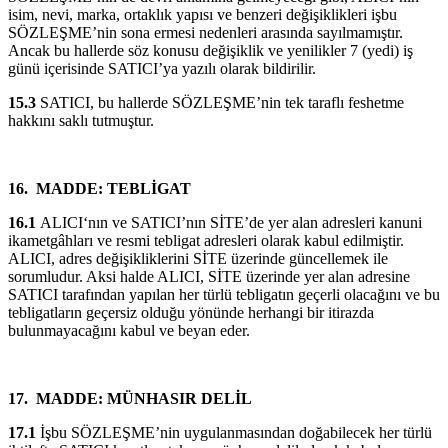
isim, nevi, marka, ortaklık yapısı ve benzeri değişiklikleri işbu
SÖZLEŞME’nin sona ermesi nedenleri arasında sayılmamıştır.
Ancak bu hallerde söz konusu değişiklik ve yenilikler 7 (yedi) iş
günü içerisinde SATICI’ya yazılı olarak bildirilir.
15.3
SATICI, bu hallerde SÖZLEŞME’nin tek taraflı feshetme
hakkını saklı tutmuştur.
16.
MADDE: TEBLİGAT
16.1
ALICI‘nın ve SATICI’nın SİTE’de yer alan adresleri kanuni
ikametgâhları ve resmi tebligat adresleri olarak kabul edilmiştir.
ALICI, adres değişikliklerini SİTE üzerinde güncellemek ile
sorumludur. Aksi halde ALICI, SİTE üzerinde yer alan adresine
SATICI tarafından yapılan her türlü tebligatın geçerli olacağını ve bu
tebligatların geçersiz olduğu yönünde herhangi bir itirazda
bulunmayacağını kabul ve beyan eder.
17.
MADDE: MÜNHASIR DELİL
17.1
İşbu SÖZLEŞME’nin uygulanmasından doğabilecek her türlü