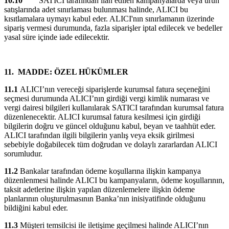
10.10
SATICI tarafından ilan edilen kampanyalarda veya ürün
satışlarında adet sınırlaması bulunması halinde, ALICI bu
kısıtlamalara uymayı kabul eder. ALICI'nın sınırlamanın üzerinde
sipariş vermesi durumunda, fazla siparişler iptal edilecek ve bedeller
yasal süre içinde iade edilecektir.
11.
MADDE: ÖZEL HÜKÜMLER
11.1
ALICI’nın vereceği siparişlerde kurumsal fatura seçeneğini
seçmesi durumunda ALICI’nın girdiği vergi kimlik numarası ve
vergi dairesi bilgileri kullanılarak
SATICI
tarafından kurumsal fatura
düzenlenecektir. ALICI kurumsal fatura kesilmesi için girdiği
bilgilerin doğru ve güncel olduğunu kabul, beyan ve taahhüt eder.
ALICI tarafından ilgili bilgilerin yanlış veya eksik girilmesi
sebebiyle doğabilecek tüm doğrudan ve dolaylı zararlardan ALICI
sorumludur.
11.2
Bankalar tarafından ödeme koşullarına ilişkin kampanya
düzenlenmesi halinde ALICI bu kampanyaların, ödeme koşullarının,
taksit adetlerine ilişkin yapılan düzenlemelere ilişkin ödeme
planlarının oluşturulmasının Banka’nın inisiyatifinde olduğunu
bildiğini kabul eder.
11.3
Müşteri temsilcisi ile iletişime geçilmesi halinde ALICI’nın