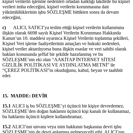
kişisel verilerin işlenme nedenleri ortadan kalktığı takdirde bu kişisel
verileri imha edeceğini, kişisel verilerin korunmasına dair
yükümlülüklerinin işbu SÖZLEŞME bittikten sonra da devam
edeceğini,
c)
ALICI, SATICI’ya teslim ettiği kişisel verilerin kullanımına
ilişkin olarak 6698 sayılı Kişisel Verilerin Korunması Hakkında
Kanun’un 10. maddesi uyarınca Kişisel Verilerin toplanma şekilleri,
Kişisel Veri işleme faaliyetlerinin amaçları ve hukuki nedenleri,
kişisel veriler aktarılıyorsa buna ilişkin esaslar ve veri sahibi olarak
hakları konusunda şeffaf bir şekilde hazırlanmış ve bu
SÖZLEŞME’nin eki olan “AAKİTAP İNTERNET SİTESİ
GİZLİLİK POLİTİKASI VE AYDINLATMA METNİ” ile
“ÇEREZ POLİTİKASI”nı okuduğunu, kabul, beyan ve taahhüt
eder.
15.
MADDE: DEVİR
15.1
ALICI iş bu SÖZLEŞME’yi üçüncü bir kişiye devredemez,
SÖZLEŞME’den doğan haklarını üçüncü kişi kanalı ile kullanamaz,
bu haklarını üçüncü kişilere kullandıramaz.
15.2
ALICI’nın unvanı veya isim hakkının başkasına devri işbu
SÖZLEŞME’nin de devri anlamına gelmeyeceği gibi, ALICI’nın