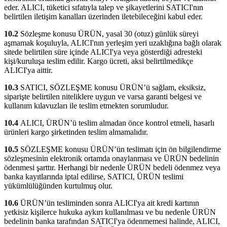
eder. ALICI, tüketici sıfatıyla talep ve şikayetlerini SATICI'nın
belirtilen iletişim kanalları üzerinden iletebileceğini kabul eder.
10.2
Sözleşme konusu ÜRÜN, yasal 30 (otuz) günlük süreyi
aşmamak koşuluyla, ALICI'nın yerleşim yeri uzaklığına bağlı olarak
sitede belirtilen süre içinde ALICI'ya veya gösterdiği adresteki
kişi/kuruluşa teslim edilir. Kargo ücreti, aksi belirtilmedikçe
ALICI'ya aittir.
10.3
SATICI, SÖZLEŞME konusu ÜRÜN’ü sağlam, eksiksiz,
siparişte belirtilen niteliklere uygun ve varsa garanti belgesi ve
kullanım kılavuzları ile teslim etmekten sorumludur.
10.4
ALICI, ÜRÜN’ü teslim almadan önce kontrol etmeli, hasarlı
ürünleri kargo şirketinden teslim almamalıdır.
10.5
SÖZLEŞME konusu ÜRÜN’ün teslimatı için ön bilgilendirme
sözleşmesinin elektronik ortamda onaylanması ve ÜRÜN bedelinin
ödenmesi şarttır. Herhangi bir nedenle ÜRÜN bedeli ödenmez veya
banka kayıtlarında iptal edilirse, SATICI, ÜRÜN teslimi
yükümlülüğünden kurtulmuş olur.
10.6
ÜRÜN’ün tesliminden sonra ALICI'ya ait kredi kartının
yetkisiz kişilerce hukuka aykırı kullanılması ve bu nedenle ÜRÜN
bedelinin banka tarafından SATICI'ya ödenmemesi halinde, ALICI,