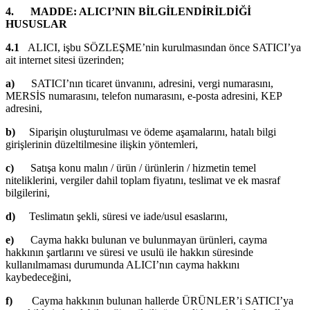
4.
MADDE: ALICI’NIN BİLGİLENDİRİLDİĞİ
HUSUSLAR
4.1
ALICI, işbu SÖZLEŞME’nin kurulmasından önce SATICI’ya
ait internet sitesi üzerinden;
a)
SATICI’nın ticaret ünvanını, adresini, vergi numarasını,
MERSİS numarasını, telefon numarasını, e-posta adresini, KEP
adresini,
b)
Siparişin oluşturulması ve ödeme aşamalarını, hatalı bilgi
girişlerinin düzeltilmesine ilişkin yöntemleri,
c)
Satışa konu malın / ürün / ürünlerin / hizmetin temel
niteliklerini, vergiler dahil toplam fiyatını, teslimat ve ek masraf
bilgilerini,
d)
Teslimatın şekli, süresi ve iade/usul esaslarını,
e)
Cayma hakkı bulunan ve bulunmayan ürünleri, cayma
hakkının şartlarını ve süresi ve usulü ile hakkın süresinde
kullanılmaması durumunda ALICI’nın cayma hakkını
kaybedeceğini,
f)
Cayma hakkının bulunan hallerde ÜRÜNLER’i SATICI’ya