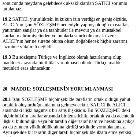
sonucunda meydana gelebilecek aksaklıklardan SATICI sorumlu
tutulamaz.
19.2
SATICI, yürürlükteki hukukun izin verdiği en geniş ölçüde,
ALICI’nın işbu SÖZLEŞME nedeniyle yapmış olduğu masraflar,
yatırımlar, satışlar ya da taahhütler ile mevcut ya da müstakbel
kardan mahrumiyetinden ve bunlarla sınırlı olmamak üzere
ALICI’nın her ne surette olursa olsun doğabilecek hiçbir zararını
tazminle yükümlü değildir.
19.3
Bu sözleşme Türkçe ve İngilizce olarak hazırlanmış olup,
maddeler arasında bir ihtilaf var olması halinde Türkçe madde
metinleri esas alınacaktır.
20.
MADDE: SÖZLEŞMENİN YORUMLANMASI
20.1
İşbu SÖZLEŞME hiçbir şekilde tarafların ortak olduğu yahut
ortaklık oluşturduğu anlamına gelmeyecektir. SATICI ile ALICI
arasındaki ilişki bağımsız bir satış ilişkisidir. Bu SÖZLEŞME’deki
hiçbir hüküm taraflar arasında bir temsilcilik, ortaklık ya da acentelik
ilişkisi bulunduğu veya bir tarafın diğer taraf nam ve hesabına açıkça
ya da zımnen yükümlülük altına girdiği şeklinde yorumlanamaz.
Aynı şekilde bir tarafın diğer tarafı hiçbir şekilde ilzam etme yetkisi