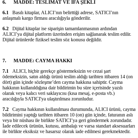
6.
MADDE: TESLİMAT VE İFA ŞEKLİ
6.1
Basılı kitaplar, ALICI’nın belirttiği adrese, SATICI’nın
anlaşmalı kargo firması aracılığıyla gönderilir.
6.2
Dijital kitaplar ise siparişin tamamlanmasının ardından
ALICI’ya dijital platform üzerinden erişim sağlanarak teslim edilir.
Dijital ürünlerde fiziksel teslim söz konusu değildir.
7.
MADDE: CAYMA HAKKI
7.1
ALICI, hiçbir gerekçe göstermeksizin ve cezai şart
ödemeksizin, satın aldığı ürünü teslim aldığı tarihten itibaren 14 (on
dört) gün içinde sözleşme’den cayma hakkına sahiptir. Cayma
hakkının kullanıldığına dair bildirimin bu süre içerisinde yazılı
olarak veya kalıcı veri saklayıcısı (kısa mesaj, e-posta vb.)
aracılığıyla SATICI'ya ulaştırılması zorunludur.
7.2
Cayma hakkının kullanılması durumunda, ALICI ürünü, cayma
bildirimini yaptığı tarihten itibaren 10 (on) gün içinde, faturanın aslı
veya bir nüshası ile birlikte SATICI’ya geri göndermek zorundadır.
İade edilecek ürünün, kutusu, ambalajı ve varsa standart aksesuarları
ile birlikte eksiksiz ve hasarsız olarak iade edilmesi gerekmektedir.