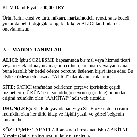
KDV Dahil Fiyatı: 200,00 TRY
Ürün(lerin) cinsi ve türü, miktarı, marka/modeli, rengi, satış bedeli
yukarıda belirtildiği gibi olup, bu bilgiler ALICI tarafından da
onaylanmıştır.
2.
MADDE
:
TANIMLAR
ALICI:
İşbu SÖZLEŞME kapsamında bir mal veya hizmeti ticari
veya mesleki olmayan amaçlarla edinen, kullanan veya yararlanan
buna karşılık bir bedel ödeme borcunu üstlenen kişiyi ifade eder. Bu
kişiler sözleşmede kısaca "ALICI" olarak anılacaklardır.
SİTE:
SATICI tarafından belirlenen çerçeve içerisinde çeşitli
hizmetlerin, ÜRÜN’lerin sunulduğu çevrimiçi (online) ortamdan
erişimi mümkün olan “AAKİTAP’’ adlı web sitesidir.
ÜRÜN(LER):
SİTE'de yayınlanan veya SİTE üzerinden erişimi
mümkün olan her türlü kitap ve ilişkili yazılı ve görsel belgenin
tamamıdır.
SÖZLEŞME:
TARAFLAR arasında imzalanan işbu AAKİTAP
Mesafeli Satış Sözleşmesi’ni ifade etmektedir.