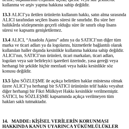
kullanma ve arşiv yapma hakkına sahip değildir.
13.3
ALICI’ya iletilen ürünlerin kullanım hakkı, satın alma sırasında
ALICI tarafından seçilen lisans süresi ile sınırlıdır. Bu süre her
halükârda sözleşmenin geçerli olduğu süre ile sınırlı olup lisans
süresi ve kapsamı genişletilemez.
13.4
ALICI, “Anadolu Ajansı” adını ya da SATICI’nın diğer tüm
marka ve ticari adları ya da logolarını, hizmetlerle bağlantılı olarak
kullanılan haller dışında kesinlikle kullanma hakkına sahip değildir.
ALICI’nın, SATICI’nın ürünleri, ticari markaları, ticari adları,
logoları veya sair belirleyici işaretleri üzerinde, yasa gereği veya
herhangi bir şekilde hiçbir menfaati veya hakkı kesinlikle söz
konusu değildir.
13.5
İşbu SÖZLEŞME ile açıkça belirtilen haklar müstesna olmak
üzere ALICI’ya herhangi bir SATICI ürününün telif hakkı veyahut
diğer herhangi bir Fikri Mülkiyet Hakkı kesinlikle verilmemiştir.
SATICI, bu SÖZLEŞME kapsamında açıkça verilmeyen tüm
hakları saklı tutmaktadır.
14.
MADDE
:
KİŞİSEL VERİLERİN KORUNMASI
HAKKINDA KANUN UYARINCA YÜKÜMLÜLÜKLER