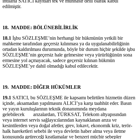
ihtilafta SATICI kayıtları tek ve münhasır delil olarak kabul
edilmiştir.
18.
MADDE: BÖLÜNEBİLİRLİK
18.1
İşbu SÖZLEŞME’nin herhangi bir hükmünün yetkili bir
mahkeme tarafından geçersiz kılınması ya da uygulanabilirliğinin
ortadan kaldırılması durumunda, böyle bir durum hiçbir şekilde işbu
SÖZLEŞME’nin geçersiz hale gelmesine veya yürürlüğünün sona
ermesine yol açmayacak, sadece geçersiz kılınan hükmün
SÖZLEŞME’ye dahil olmadığı kabul edilecektir.
19.
MADDE: DİĞER HÜKÜMLER
19.1
SATICI, bu SÖZLEŞME ile kapsamı belirtilen hizmetin düzen
içinde, aksamadan yapılmasını ALICI’ya karşı taahhüt eder. Basın
ve yayın kuruluşlarının teknik donanımında meydana
g
elebilecek
arızalardan, TÜRKSAT, Telekom altyapısından
veya internet servis sağlayıcılarından kaynaklanan arıza ve
kesintilerden veya doğal afetler, grev, lokavt, ekonomik kriz, terör-
halk hareketleri sebebi ile veya devletin haber alma veya iletme
konusunda getireceği kısıtlamalar ve benzeri mücbir sebepler