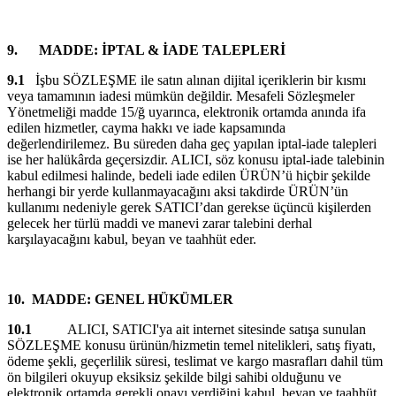
9.
MADDE: İPTAL & İADE TALEPLERİ
9.1
İşbu SÖZLEŞME ile satın alınan dijital içeriklerin bir kısmı
veya tamamının iadesi mümkün değildir. Mesafeli Sözleşmeler
Yönetmeliği madde 15/ğ uyarınca, elektronik ortamda anında ifa
edilen hizmetler, cayma hakkı ve iade kapsamında
değerlendirilemez. Bu süreden daha geç yapılan iptal-iade talepleri
ise her halükârda geçersizdir. ALICI, söz konusu iptal-iade talebinin
kabul edilmesi halinde, bedeli iade edilen ÜRÜN’ü hiçbir şekilde
herhangi bir yerde kullanmayacağını aksi takdirde ÜRÜN’ün
kullanımı nedeniyle gerek SATICI’dan gerekse üçüncü kişilerden
gelecek her türlü maddi ve manevi zarar talebini derhal
karşılayacağını kabul, beyan ve taahhüt eder.
10.
MADDE: GENEL HÜKÜMLER
10.1
ALICI, SATICI'ya ait internet sitesinde satışa sunulan
SÖZLEŞME konusu ürünün/hizmetin temel nitelikleri, satış fiyatı,
ödeme şekli, geçerlilik süresi, teslimat ve kargo masrafları dahil tüm
ön bilgileri okuyup eksiksiz şekilde bilgi sahibi olduğunu ve
elektronik ortamda gerekli onayı verdiğini kabul, beyan ve taahhüt