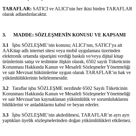
TARAFLAR:
SATICI ve ALICI’nin her ikisi birden TARAFLAR
olarak adlandırılacaktır.
3.
MADDE: SÖZLEŞMENİN KONUSU VE KAPSAMI
3.1
İşbu SÖZLEŞME’nin konusu; ALICI’nın, SATICI’ya ait
AAKitap adlı internet sitesi veya mobil uygulaması üzerinden
elektronik ortamda siparişini verdiği baskılı ve/veya dijital kitap
ürünlerinin satışı ve teslimine ilişkin olarak, 6502 sayılı Tüketicinin
Korunması Hakkında Kanun ve Mesafeli Sözleşmeler Yönetmeliği
ve sair Mevzuat hükümlerine uygun olarak TARAFLAR’ın hak ve
yükümlülüklerinin belirlenmesidir.
3.2
Taraflar işbu SÖZLEŞME nezdinde 6502 Sayılı Tüketicinin
Korunması Hakkında Kanun ve Mesafeli Sözleşmeler Yönetmeliği
ve sair Mevzuat’tan kaynaklanan yükümlülük ve sorumluluklarını
bildiklerini ve anladıklarını kabul ve beyan ederler.
3.3
İşbu SÖZLEŞME’nin akdedilmesi, TARAFLAR’ın ayrı ayrı
yaptıkları üyelik sözleşmelerinden doğan yükümlülükleri etkilemez.