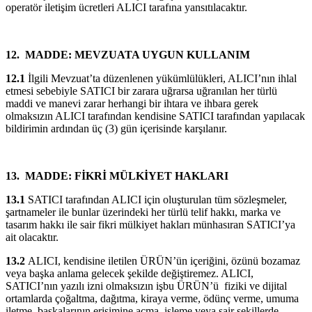
operatör iletişim ücretleri ALICI tarafına yansıtılacaktır.
12.
MADDE: MEVZUATA UYGUN KULLANIM
12.1
İlgili Mevzuat’ta düzenlenen yükümlülükleri, ALICI’nın ihlal
etmesi sebebiyle SATICI bir zarara uğrarsa uğranılan her türlü
maddi ve manevi zarar herhangi bir ihtara ve ihbara gerek
olmaksızın ALICI tarafından kendisine SATICI tarafından yapılacak
bildirimin ardından üç (3) gün içerisinde karşılanır.
13.
MADDE: FİKRİ MÜLKİYET HAKLARI
13.1
SATICI tarafından ALICI için oluşturulan tüm sözleşmeler,
şartnameler ile bunlar üzerindeki her türlü telif hakkı, marka ve
tasarım hakkı ile sair fikri mülkiyet hakları münhasıran SATICI’ya
ait olacaktır.
13.2
ALICI, kendisine iletilen ÜRÜN’ün içeriğini, özünü bozamaz
veya başka anlama gelecek şekilde değiştiremez. ALICI,
SATICI’nın yazılı izni olmaksızın işbu ÜRÜN’ü
fiziki ve dijital
ortamlarda çoğaltma, dağıtma, kiraya verme, ödünç verme, umuma
iletme, başkalarının erişimine açma, işleme veya sair şekillerde