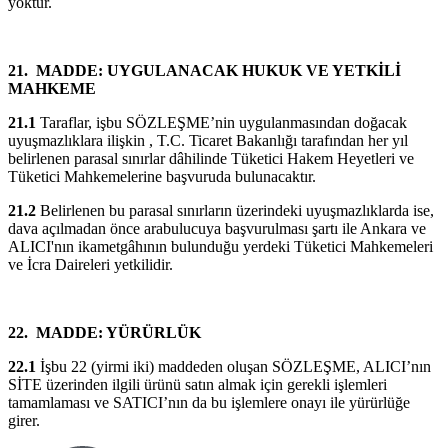
yoktur.
21.
MADDE: UYGULANACAK HUKUK VE YETKİLİ
MAHKEME
21.1
Taraflar, işbu SÖZLEŞME’nin uygulanmasından doğacak
uyuşmazlıklara ilişkin , T.C. Ticaret Bakanlığı tarafından her yıl
belirlenen parasal sınırlar dâhilinde Tüketici Hakem Heyetleri ve
Tüketici Mahkemelerine başvuruda bulunacaktır.
21.2
Belirlenen bu parasal sınırların üzerindeki uyuşmazlıklarda ise,
dava açılmadan önce arabulucuya başvurulması şartı ile Ankara ve
ALICI'nın ikametgâhının bulunduğu yerdeki Tüketici Mahkemeleri
ve İcra Daireleri yetkilidir.
22.
MADDE:
YÜRÜRLÜK
22.1
İşbu 22 (yirmi iki) maddeden oluşan SÖZLEŞME, ALICI’nın
SİTE üzerinden ilgili ürünü satın almak için gerekli işlemleri
tamamlaması ve SATICI’nın
da bu
işlemlere onayı ile yürürlüğe
girer.