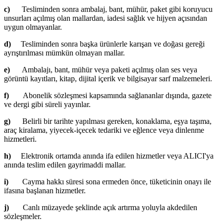
c)
Tesliminden sonra ambalaj, bant, mühür, paket gibi koruyucu
unsurları açılmış olan mallardan, iadesi sağlık ve hijyen açısından
uygun olmayanlar.
d)
Tesliminden sonra başka ürünlerle karışan ve doğası gereği
ayrıştırılması mümkün olmayan mallar.
e)
Ambalajı, bant, mühür veya paketi açılmış olan ses veya
görüntü kayıtları, kitap, dijital içerik ve bilgisayar sarf malzemeleri.
f)
Abonelik sözleşmesi kapsamında sağlananlar dışında, gazete
ve dergi gibi süreli yayınlar.
g)
Belirli bir tarihte yapılması gereken, konaklama, eşya taşıma,
araç kiralama, yiyecek-içecek tedariki ve eğlence veya dinlenme
hizmetleri.
h)
Elektronik ortamda anında ifa edilen hizmetler veya ALICI'ya
anında teslim edilen gayrimaddi mallar.
i)
Cayma hakkı süresi sona ermeden önce, tüketicinin onayı ile
ifasına başlanan hizmetler.
j)
Canlı müzayede şeklinde açık artırma yoluyla akdedilen
sözleşmeler.