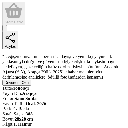
Stokta Yok
Paylaş
“Değişen dünyanın habercisi” anlayışı ve yenilikçi yayıncılık
yaklaşımıyla doğru ve güvenilir bilgiye erişimi kolaylaştırmayı
hedefleyen, gazeteciliğin hafızası olma işlevini sürdüren Anadolu
Ajansı (AA), Arapça Yıllık 2025’te haber metinlerinden
derinlemesine analizlere, ödüllü fotoğraflardan kapsamlı
infografiklere kadar 2025’e dair zengin bir içeriği bir araya getiriyor.
Devamını Oku
Geçmiş yılı geleceğe taşıyan önemli bir belge niteliği taşıyan Arapça
Tür
:
Kronoloji
Yıllık 2025, dijital çağın gerekliliklerini göz önünde bulundurarak
Yayın Dili
:
Arapça
QR kod entegrasyonu ile okurlara daha hızlı ve kapsamlı erişim
Editör
:
Sami Sohta
imkânı sunuyor.
Yayın Tarihi
:
Ocak 2026
Baskı
:
1
. Baskı
2025 yılı, dünya tarihine damga vuran olaylarla hatırlanacak. Bu
Sayfa Sayısı
:
388
yılın en acı veren gündemlerinden biri, Netanyahu hükûmetinin
Boyut
:
28x28 cm
Gazze’de yürüttüğü soykırım olmaya devam etti. AA, bu soykırımın
Kâğıt
:
1. Hamur
tüm yönlerini belgeleyerek uluslararası kamuoyuna aktardı. AA’nın