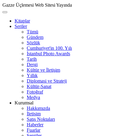
Gazze Üçlemesi Web Sitesi Yayında
Kitaplar
Seriler
Tümü
Gündem
Sözlük
Cumhuriyet'in 100. Yılı
İstanbul Photo Awards
Tarih
Dergi
Kültür ve İletişim
Yıllık
Diplomasi ve Strateji
Kültür-Sanat
Fotoğraf
Medya
Kurumsal
Hakkımızda
İletişim
Satış Noktaları
Haberler
Fuarlar
Sergiler