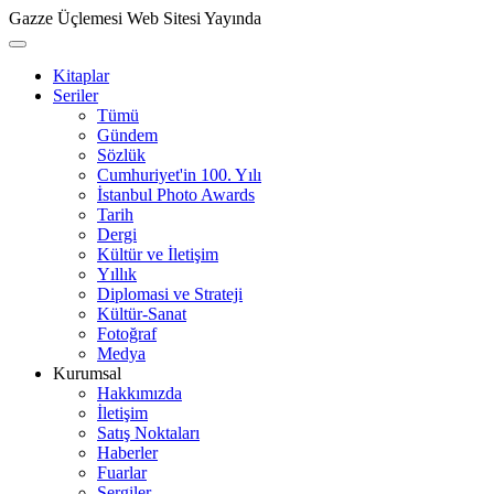
Gazze Üçlemesi Web Sitesi Yayında
Kitaplar
Seriler
Tümü
Gündem
Sözlük
Cumhuriyet'in 100. Yılı
İstanbul Photo Awards
Tarih
Dergi
Kültür ve İletişim
Yıllık
Diplomasi ve Strateji
Kültür-Sanat
Fotoğraf
Medya
Kurumsal
Hakkımızda
İletişim
Satış Noktaları
Haberler
Fuarlar
Sergiler