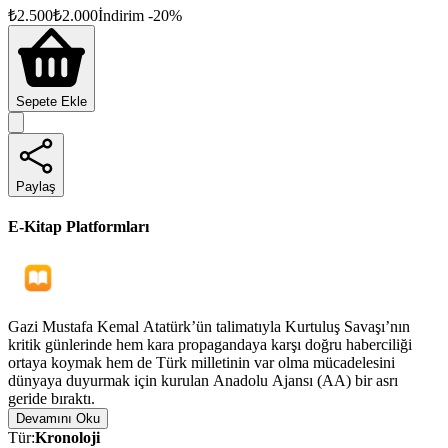
₺
2.500
₺
2.000
İndirim
-
20
%
Sepete Ekle
Paylaş
E-Kitap Platformları
Gazi Mustafa Kemal Atatürk’ün talimatıyla Kurtuluş Savaşı’nın
kritik günlerinde hem kara propagandaya karşı doğru haberciliği
ortaya koymak hem de Türk milletinin var olma mücadelesini
dünyaya duyurmak için kurulan Anadolu Ajansı (AA) bir asrı
geride bıraktı.
Devamını Oku
Türk medyasının öncü kuruluşu AA, bir dünya markası olarak
Tür
:
Kronoloji