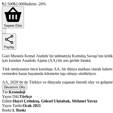
₺
2.500
₺
2.000
İndirim
-
20
%
Sepete Ekle
Paylaş
Gazi Mustafa Kemal Atatürk’ün talimatıyla Kurtuluş Savaşı’nın krit
için kurulan Anadolu Ajansı (AA) bir asrı geride bıraktı.
Türk medyasının öncü kuruluşu AA, bir dünya markası olarak habercilik
vermeden basın hayatında kilometre taşı olmayı sürdürüyor.
AA, 2020’de de Türkiye ve dünyada yaşanan önemli olay ve gelişmeleri
hem Türkiye’nin bu salgına karşı sergilediği örnek mücadelesine hem 
Devamını Oku
Tür
:
Kronoloji
Yayın Dili
:
Türkçe
Editör
:
Hayri Çetinkuş, Göksel Ulutabak, Mehmet Yavuz
Yayın Tarihi
:
Ocak 2021
Baskı
:
1
. Baskı