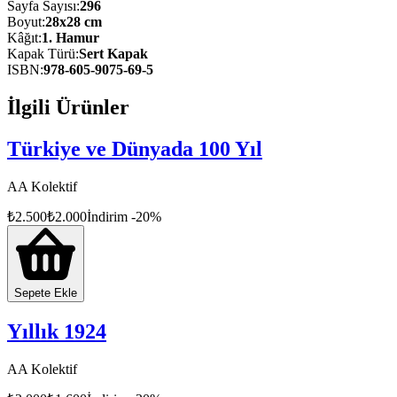
Sayfa Sayısı
:
296
Boyut
:
28x28 cm
Kâğıt
:
1. Hamur
Kapak Türü
:
Sert Kapak
ISBN
:
978-605-9075-69-5
İlgili Ürünler
Türkiye ve Dünyada 100 Yıl
AA Kolektif
₺
2.500
₺
2.000
İndirim
-
20
%
Sepete Ekle
Yıllık 1924
AA Kolektif