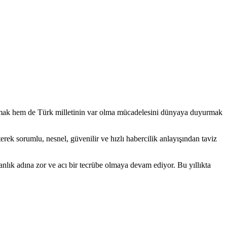
oymak hem de Türk milletinin var olma mücadelesini dünyaya duyurmak
ek sorumlu, nesnel, güvenilir ve hızlı habercilik anlayışından taviz
lık adına zor ve acı bir tecrübe olmaya devam ediyor. Bu yıllıkta
 yer veriliyor.