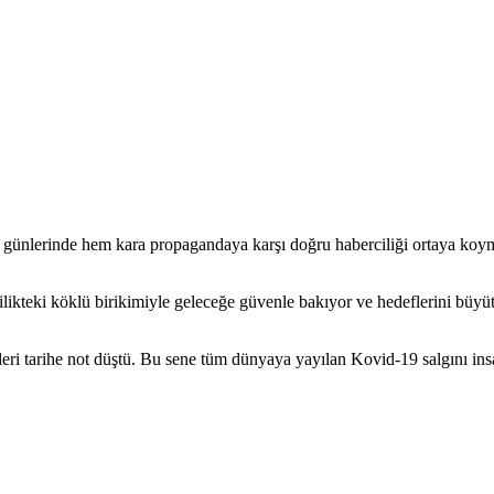
ik günlerinde hem kara propagandaya karşı doğru haberciliği ortaya k
teki köklü birikimiyle geleceğe güvenle bakıyor ve hedeflerini büyüter
 tarihe not düştü. Bu sene tüm dünyaya yayılan Kovid-19 salgını insan
ülkemiz ve dünyadaki diğer önemli olay ve gelişmelere tüm veçheleriyle