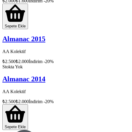
₺
2.000
₺
1.600
İndirim
-
20
%
Sepete Ekle
Almanac 2015
AA Kolektif
₺
2.500
₺
2.000
İndirim
-
20
%
Stokta Yok
Almanac 2014
AA Kolektif
₺
2.500
₺
2.000
İndirim
-
20
%
Sepete Ekle