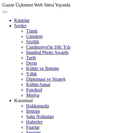
Gazze Üçlemesi Web Sitesi Yayında
Kitaplar
Seriler
Tümü
Gündem
Sözlük
Cumhuriyet'in 100. Yılı
İstanbul Photo Awards
Tarih
Dergi
Kültür ve İletişim
Yıllık
Diplomasi ve Strateji
Kültür-Sanat
Fotoğraf
Medya
Kurumsal
Hakkımızda
İletişim
Satış Noktaları
Haberler
Fuarlar
Sergiler