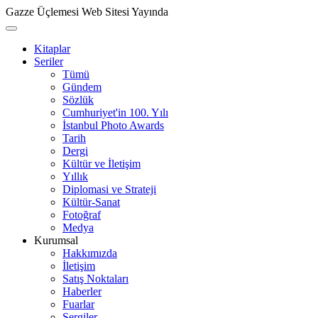
Gazze Üçlemesi Web Sitesi Yayında
Kitaplar
Seriler
Tümü
Gündem
Sözlük
Cumhuriyet'in 100. Yılı
İstanbul Photo Awards
Tarih
Dergi
Kültür ve İletişim
Yıllık
Diplomasi ve Strateji
Kültür-Sanat
Fotoğraf
Medya
Kurumsal
Hakkımızda
İletişim
Satış Noktaları
Haberler
Fuarlar
Sergiler