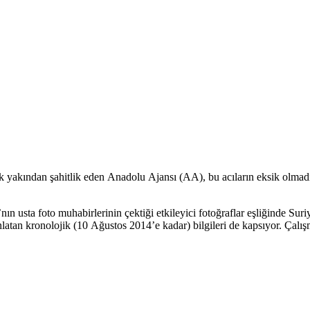
k yakından şahitlik eden Anadolu Ajansı (AA), bu acıların eksik olmadı
 usta foto muhabirlerinin çektiği etkileyici fotoğraflar eşliğinde Suri
ı anlatan kronolojik (10 Ağustos 2014’e kadar) bilgileri de kapsıyor. Çal