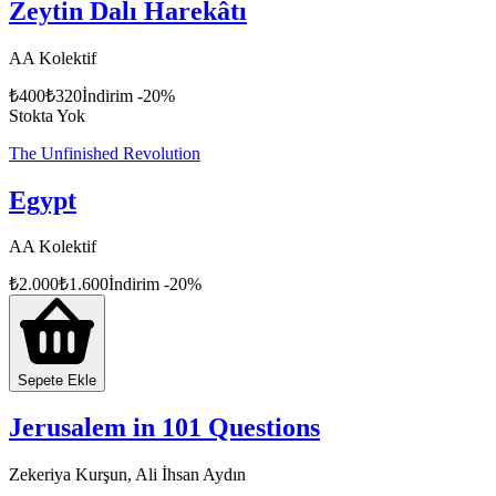
Zeytin Dalı Harekâtı
AA Kolektif
₺
400
₺
320
İndirim
-
20
%
Stokta Yok
The Unfinished Revolution
Egypt
AA Kolektif
₺
2.000
₺
1.600
İndirim
-
20
%
Sepete Ekle
Jerusalem in 101 Questions
Zekeriya Kurşun, Ali İhsan Aydın