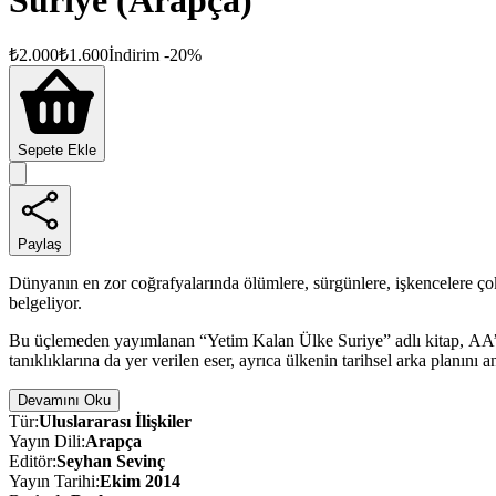
Suriye (Arapça)
₺
2.000
₺
1.600
İndirim
-
20
%
Sepete Ekle
Paylaş
Dünyanın en zor coğrafyalarında ölümlere, sürgünlere, işkencelere ço
belgeliyor.
Bu üçlemeden yayımlanan “Yetim Kalan Ülke Suriye” adlı kitap, AA’nın
tanıklıklarına da yer verilen eser, ayrıca ülkenin tarihsel arka planın
Devamını Oku
Tür
:
Uluslararası İlişkiler
Yayın Dili
:
Arapça
Editör
:
Seyhan Sevinç
Yayın Tarihi
:
Ekim 2014