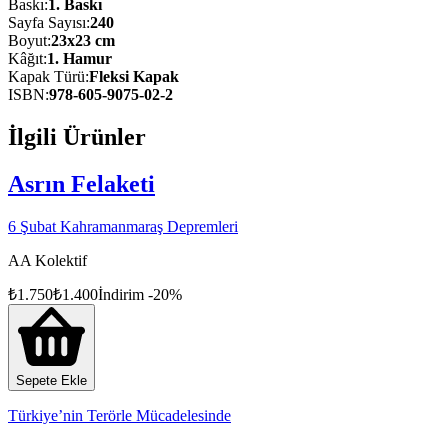
Baskı
:
1
. Baskı
Sayfa Sayısı
:
240
Boyut
:
23x23 cm
Kâğıt
:
1. Hamur
Kapak Türü
:
Fleksi Kapak
ISBN
:
978-605-9075-02-2
İlgili Ürünler
Asrın Felaketi
6 Şubat Kahramanmaraş Depremleri
AA Kolektif
₺
1.750
₺
1.400
İndirim
-
20
%
Sepete Ekle
Türkiye’nin Terörle Mücadelesinde