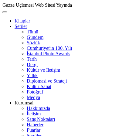
Gazze Üçlemesi Web Sitesi Yayında
Kitaplar
Seriler
Tümü
Gündem
Sözlük
Cumhuriyet'in 100. Yılı
İstanbul Photo Awards
Tarih
Dergi
Kültür ve İletişim
Yıllık
Diplomasi ve Strateji
Kültür-Sanat
Fotoğraf
Medya
Kurumsal
Hakkımızda
İletişim
Satış Noktaları
Haberler
Fuarlar
Sergiler