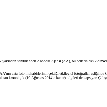
k yakından şahitlik eden Anadolu Ajansı (AA), bu acıların eksik olmadı
nın usta foto muhabirlerinin çektiği etkileyici fotoğraflar eşliğinde 
ı anlatan kronolojik (10 Ağustos 2014’e kadar) bilgileri de kapsıyor. Çal