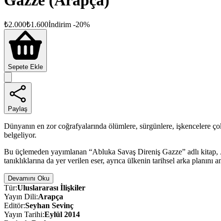
Gazze (Arapça)
₺
2.000
₺
1.600
İndirim
-
20
%
Sepete Ekle
Paylaş
Dünyanın en zor coğrafyalarında ölümlere, sürgünlere, işkencelere ço
belgeliyor.
Bu üçlemeden yayımlanan “Abluka Savaş Direniş Gazze” adlı kitap, AA’
tanıklıklarına da yer verilen eser, ayrıca ülkenin tarihsel arka planın
Devamını Oku
Tür
:
Uluslararası İlişkiler
Yayın Dili
:
Arapça
Editör
:
Seyhan Sevinç
Yayın Tarihi
:
Eylül 2014