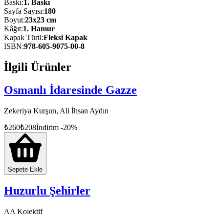
Baskı
:
1
. Baskı
Sayfa Sayısı
:
180
Boyut
:
23x23 cm
Kâğıt
:
1. Hamur
Kapak Türü
:
Fleksi Kapak
ISBN
:
978-605-9075-00-8
İlgili Ürünler
Osmanlı İdaresinde Gazze
Zekeriya Kurşun, Ali İhsan Aydın
₺
260
₺
208
İndirim
-
20
%
Sepete Ekle
Huzurlu Şehirler
AA Kolektif