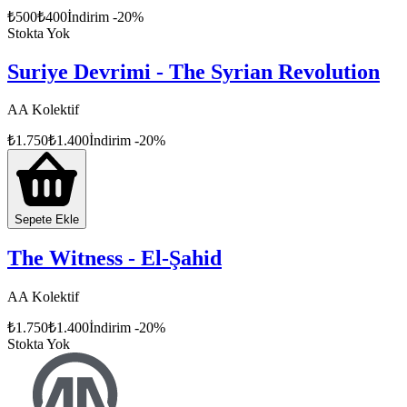
₺
500
₺
400
İndirim
-
20
%
Stokta Yok
Suriye Devrimi - The Syrian Revolution
AA Kolektif
₺
1.750
₺
1.400
İndirim
-
20
%
Sepete Ekle
The Witness - El-Şahid
AA Kolektif
₺
1.750
₺
1.400
İndirim
-
20
%
Stokta Yok