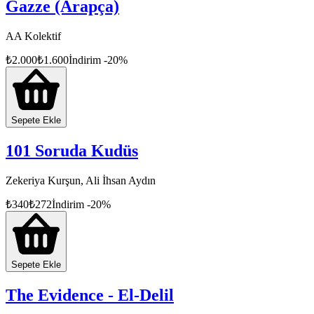
Gazze (Arapça)
AA Kolektif
₺
2.000
₺
1.600
İndirim
-
20
%
Sepete Ekle
101 Soruda Kudüs
Zekeriya Kurşun, Ali İhsan Aydın
₺
340
₺
272
İndirim
-
20
%
Sepete Ekle
The Evidence - El-Delil