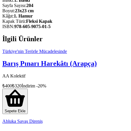
Baskı
:
1
. Baskı
Sayfa Sayısı
:
204
Boyut
:
23x23 cm
Kâğıt
:
1. Hamur
Kapak Türü
:
Fleksi Kapak
ISBN
:
978-605-9075-01-5
İlgili Ürünler
Türkiye'nin Terörle Mücadelesinde
Barış Pınarı Harekâtı (Arapça)
AA Kolektif
₺
400
₺
320
İndirim
-
20
%
Sepete Ekle
Abluka Savaş Direniş