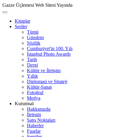
Gazze Üçlemesi Web Sitesi Yayında
Kitaplar
Seriler
Tümü
Gündem
Sözlük
Cumhuriyet'in 100. Yılı
İstanbul Photo Awards
Tarih
Dergi
Kültür ve İletişim
Yıllık
Diplomasi ve Strateji
Kültür-Sanat
Fotoğraf
Medya
Kurumsal
Hakkımızda
İletişim
Satış Noktaları
Haberler
Fuarlar
Sergiler