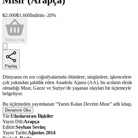
Mısır (Arapça)
₺
2.000
₺
1.600
İndirim
-
20
%
Stokta Yok
Paylaş
Dünyanın en zor coğrafyalarında ölümlere, sürgünlere, işkencelere
çok yakından şahitlik eden Anadolu Ajansı (AA), bu acıların eksik
olmadığı Mısır, Gazze ve Suriye’de yaşanan olayları bir üçlemeyle
belgeliyor.
Bu üçlemeden yayımlanan “Yarım Kalan Devrim Mısır” adlı kitap,
AA’nın usta foto muhabirlerinin çektiği etkileyici fotoğraflar
Devamını Oku
eşliğinde Mısır’da yaşanan insanlık dramını anlatıyor. AA
Tür
:
Uluslararası İlişkiler
muhabirlerinin tanıklıklarına da yer verilen eser, ayrıca ülkenin
Yayın Dili
:
Arapça
tarihsel arka planını anlatan kronolojik (10 Ağustos 2014’e kadar)
Editör
:
Seyhan Sevinç
bilgileri de kapsıyor. Çalışma; Türkçe, Arapça ve İngilizce üç ayrı
Yayın Tarihi
:
Ağustos 2014
edisyon olarak hazırlandı.