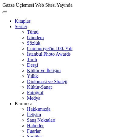
Gazze Üçlemesi Web Sitesi Yayında
Kitaplar
Seriler
Tümü
Gündem
Sözlük
Cumhuriyet'in 100. Yılı
İstanbul Photo Awards
Tarih
Dergi
Kültür ve İletişim
Yıllık
Diplomasi ve Strateji
Kültür-Sanat
Fotoğraf
Medya
Kurumsal
Hakkımızda
İletişim
Satış Noktaları
Haberler
Fuarlar
Sergiler