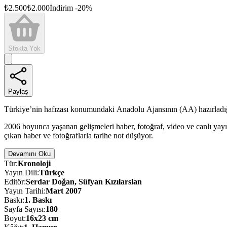
₺
2.500
₺
2.000
İndirim
-
20
%
Stokta Yok
Paylaş
Türkiye’nin hafızası konumundaki Anadolu Ajansının (AA) hazırladığı he
2006 boyunca yaşanan gelişmeleri haber, fotoğraf, video ve canlı yay
çıkan haber ve fotoğraflarla tarihe not düşüyor.
Devamını Oku
Tür
:
Kronoloji
Yayın Dili
:
Türkçe
Editör
:
Serdar Doğan, Süfyan Kızılarslan
Yayın Tarihi
:
Mart 2007
Baskı
:
1
. Baskı
Sayfa Sayısı
:
180
Boyut
:
16x23 cm