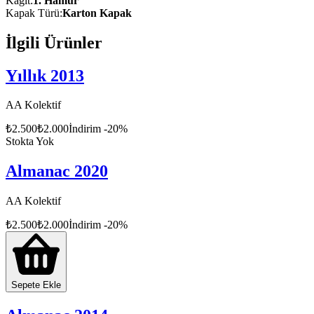
Kâğıt
:
1. Hamur
Kapak Türü
:
Karton Kapak
İlgili Ürünler
Yıllık 2013
AA Kolektif
₺
2.500
₺
2.000
İndirim
-
20
%
Stokta Yok
Almanac 2020
AA Kolektif
₺
2.500
₺
2.000
İndirim
-
20
%
Sepete Ekle