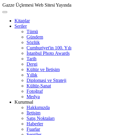
Gazze Üçlemesi Web Sitesi Yayında
Kitaplar
Seriler
Tümü
Gündem
Sözlük
Cumhuriyet'in 100. Yılı
İstanbul Photo Awards
Tarih
Dergi
Kültür ve İletişim
Yıllık
Diplomasi ve Strateji
Kültür-Sanat
Fotoğraf
Medya
Kurumsal
Hakkımızda
İletişim
Satış Noktaları
Haberler
Fuarlar
Sergiler