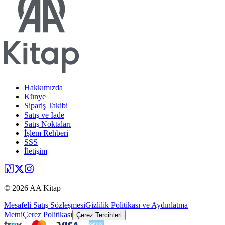
Hakkımızda
Künye
Sipariş Takibi
Satış ve İade
Satış Noktaları
İşlem Rehberi
SSS
İletişim
©
2026
AA Kitap
Mesafeli Satış Sözleşmesi
Gizlilik Politikası ve Aydınlatma
Metni
Çerez Politikası
Çerez Tercihleri