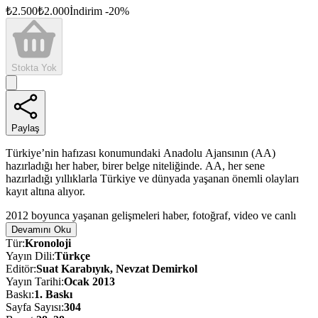
₺
2.500
₺
2.000
İndirim
-
20
%
Stokta Yok
Paylaş
Türkiye’nin hafızası konumundaki Anadolu Ajansının (AA)
hazırladığı her haber, birer belge niteliğinde. AA, her sene
hazırladığı yıllıklarla Türkiye ve dünyada yaşanan önemli olayları
kayıt altına alıyor.
2012 boyunca yaşanan gelişmeleri haber, fotoğraf, video ve canlı
yayınlarla ülke içine ve dünyaya duyuran AA; Türkçe, İngilizce ve
Devamını Oku
Arapça üç ayrı edisyon şeklinde hazırladığı bu yıllıkla da Türkiye ve
Tür
:
Kronoloji
dünyadaki gelişmelerden derlenmiş bir seçki sunuyor, öne çıkan
Yayın Dili
:
Türkçe
haber ve fotoğraflarla tarihe not düşüyor.
Editör
:
Suat Karabıyık, Nevzat Demirkol
Yayın Tarihi
:
Ocak 2013
Baskı
:
1
. Baskı
Sayfa Sayısı
:
304