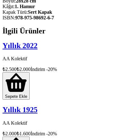
Boyut
:
28x28 cm
Kâğıt
:
1. Hamur
Kapak Türü
:
Sert Kapak
ISBN
:
978-975-98692-6-7
İlgili Ürünler
Yıllık 2022
AA Kolektif
₺
2.500
₺
2.000
İndirim
-
20
%
Sepete Ekle
Yıllık 1925
AA Kolektif
₺
2.000
₺
1.600
İndirim
-
20
%