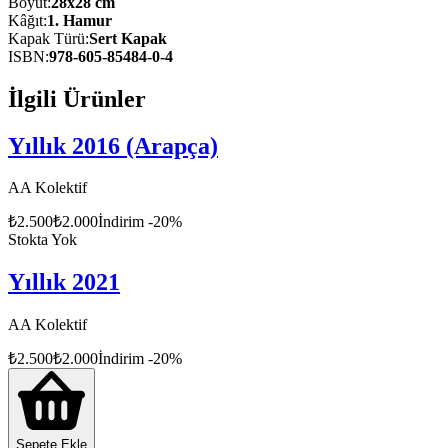
Boyut
:
28x28 cm
Kâğıt
:
1. Hamur
Kapak Türü
:
Sert Kapak
ISBN
:
978-605-85484-0-4
İlgili Ürünler
Yıllık 2016 (Arapça)
AA Kolektif
₺
2.500
₺
2.000
İndirim
-
20
%
Stokta Yok
Yıllık 2021
AA Kolektif
₺
2.500
₺
2.000
İndirim
-
20
%
Sepete Ekle