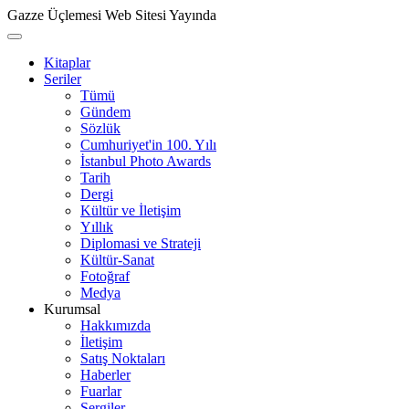
Gazze Üçlemesi Web Sitesi Yayında
Kitaplar
Seriler
Tümü
Gündem
Sözlük
Cumhuriyet'in 100. Yılı
İstanbul Photo Awards
Tarih
Dergi
Kültür ve İletişim
Yıllık
Diplomasi ve Strateji
Kültür-Sanat
Fotoğraf
Medya
Kurumsal
Hakkımızda
İletişim
Satış Noktaları
Haberler
Fuarlar
Sergiler