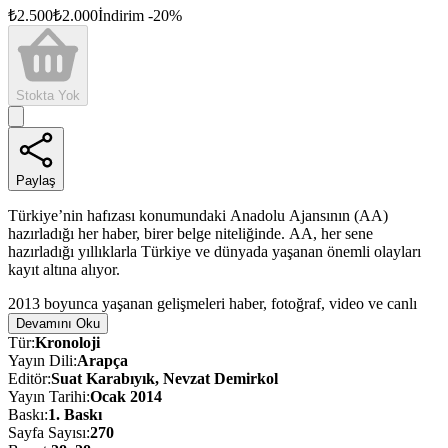
₺
2.500
₺
2.000
İndirim
-
20
%
Stokta Yok
Paylaş
Türkiye’nin hafızası konumundaki Anadolu Ajansının (AA)
hazırladığı her haber, birer belge niteliğinde. AA, her sene
hazırladığı yıllıklarla Türkiye ve dünyada yaşanan önemli olayları
kayıt altına alıyor.
2013 boyunca yaşanan gelişmeleri haber, fotoğraf, video ve canlı
yayınlarla ülke içine ve dünyaya duyuran AA; Türkçe, İngilizce ve
Devamını Oku
Arapça üç ayrı edisyon şeklinde hazırladığı bu yıllıkla da Türkiye ve
Tür
:
Kronoloji
dünyadaki gelişmelerden derlenmiş bir seçki sunuyor, öne çıkan
Yayın Dili
:
Arapça
haber ve fotoğraflarla tarihe not düşüyor.
Editör
:
Suat Karabıyık, Nevzat Demirkol
Yayın Tarihi
:
Ocak 2014
Baskı
:
1
. Baskı
Sayfa Sayısı
:
270