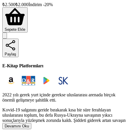
₺
2.500
₺
2.000
İndirim
-
20
%
Sepete Ekle
Paylaş
E-Kitap Platformları
2022 yılı gerek yurt içinde gerekse uluslararası arenada birçok
önemli gelişmeye şahitlik etti.
Kovid-19 salgınını geride bırakarak kısa bir süre ferahlayan
uluslararası toplum, bu defa Rusya-Ukrayna savaşının yıkıcı
sonuçlarıyla yüzleşmek zorunda kaldı. Şiddeti giderek artan savaşın
ekonomik etkileri, enerji fiyatlarının ve dolayısıyla enflasyon
Devamını Oku