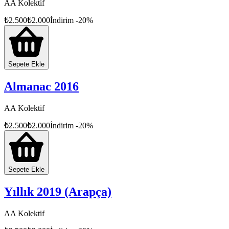
AA Kolektif
Ülkenin farklı bölgelerinde zengin enerji kaynaklarının keşfi de
2022’nin müjdeli haberleri arasındaydı.
₺
2.500
₺
2.000
İndirim
-
20
%
Bu almanak, başta Rusya-Ukrayna savaşı olmak üzere 2022 yılına
damgasını vurmuş hadiselerin görsel ve yazılı bir şahidi, özeti
mahiyetindedir.
Sepete Ekle
Almanac 2016
AA Kolektif
₺
2.500
₺
2.000
İndirim
-
20
%
Sepete Ekle
Yıllık 2019 (Arapça)
AA Kolektif