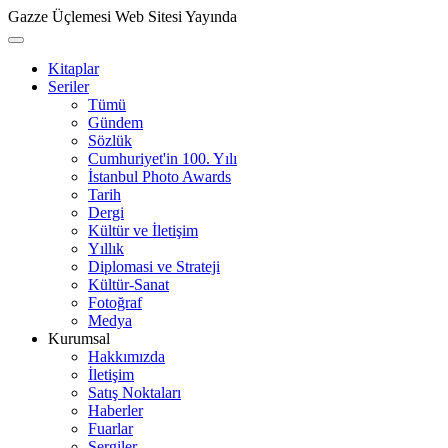
Gazze Üçlemesi Web Sitesi Yayında
Kitaplar
Seriler
Tümü
Gündem
Sözlük
Cumhuriyet'in 100. Yılı
İstanbul Photo Awards
Tarih
Dergi
Kültür ve İletişim
Yıllık
Diplomasi ve Strateji
Kültür-Sanat
Fotoğraf
Medya
Kurumsal
Hakkımızda
İletişim
Satış Noktaları
Haberler
Fuarlar
Sergiler