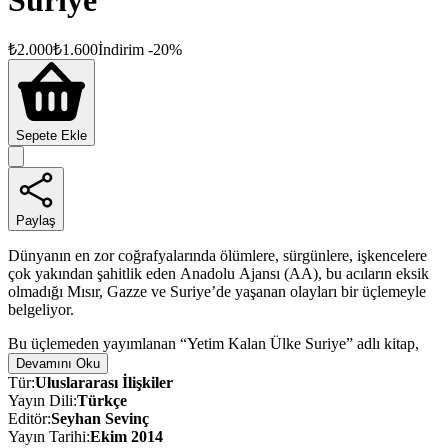
Suriye
₺
2.000
₺
1.600
İndirim
-
20
%
Sepete Ekle
Paylaş
Dünyanın en zor coğrafyalarında ölümlere, sürgünlere, işkencelere
çok yakından şahitlik eden Anadolu Ajansı (AA), bu acıların eksik
olmadığı Mısır, Gazze ve Suriye’de yaşanan olayları bir üçlemeyle
belgeliyor.
Bu üçlemeden yayımlanan “Yetim Kalan Ülke Suriye” adlı kitap,
AA’nın usta foto muhabirlerinin çektiği etkileyici fotoğraflar
Devamını Oku
eşliğinde Suriye’de yaşanan insanlık dramını anlatıyor. AA
Tür
:
Uluslararası İlişkiler
muhabirlerinin tanıklıklarına da yer verilen eser, ayrıca ülkenin
Yayın Dili
:
Türkçe
tarihsel arka planını anlatan kronolojik (10 Ağustos 2014’e kadar)
Editör
:
Seyhan Sevinç
bilgileri de kapsıyor. Çalışma; Türkçe, Arapça ve İngilizce üç ayrı
Yayın Tarihi
:
Ekim 2014