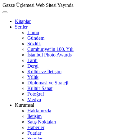
Gazze Üçlemesi Web Sitesi Yayında
Kitaplar
Seriler
Tümü
Gündem
Sözlük
Cumhuriyet'in 100. Yılı
İstanbul Photo Awards
Tarih
Dergi
Kültür ve İletişim
Yıllık
Diplomasi ve Strateji
Kültür-Sanat
Fotoğraf
Medya
Kurumsal
Hakkımızda
İletişim
Satış Noktaları
Haberler
Fuarlar
Sergiler