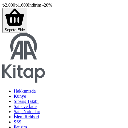
₺
2.000
₺
1.600
İndirim
-
20
%
Sepete Ekle
Hakkımızda
Künye
Sipariş Takibi
Satış ve İade
Satış Noktaları
İşlem Rehberi
SSS
İletişim