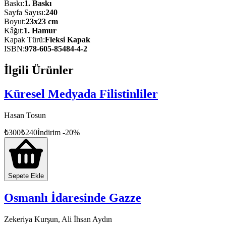
edisyon olarak hazırlandı.
Baskı
:
1
. Baskı
Sayfa Sayısı
:
240
Boyut
:
23x23 cm
Kâğıt
:
1. Hamur
Kapak Türü
:
Fleksi Kapak
ISBN
:
978-605-85484-4-2
İlgili Ürünler
Küresel Medyada Filistinliler
Hasan Tosun
₺
300
₺
240
İndirim
-
20
%
Sepete Ekle
Osmanlı İdaresinde Gazze
Zekeriya Kurşun, Ali İhsan Aydın