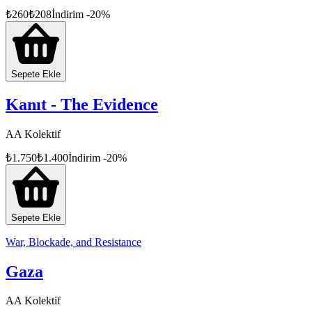
₺
260
₺
208
İndirim
-
20
%
Sepete Ekle
Kanıt - The Evidence
AA Kolektif
₺
1.750
₺
1.400
İndirim
-
20
%
Sepete Ekle
War, Blockade, and Resistance
Gaza
AA Kolektif