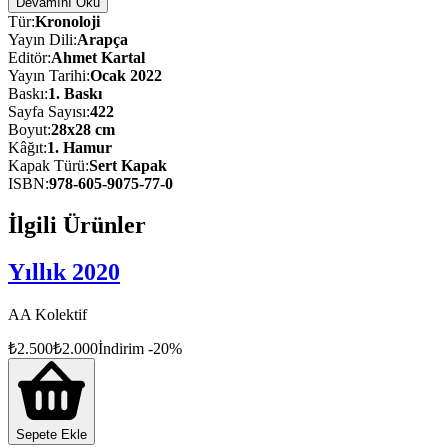
Biden dönemine geçiş aşamasında yaşanan işgal, demokrasi tarihi açısı
Devamını Oku
Tür
:
Kronoloji
Başta İsrail’in Filistin’e düzenlediği hava saldırıları olmak üzere, Or
Yayın Dili
:
Arapça
Editör
:
Ahmet Kartal
2021 küresel ısınma ve iklim krizinin etkilerinin de arttığı bir yıl ol
Yayın Tarihi
:
Ocak 2022
bulunduğu birçok bölgede yıkıcı sel felaketleri ve orman yangınları y
Baskı
:
1
. Baskı
Sayfa Sayısı
:
422
2001 yılında başlayan Afganistan işgali, ABD Başkanı Joe Biden’ın A
Boyut
:
28x28 cm
hafızalardan silinmeyecek görüntüler oluşturdu.
Kâğıt
:
1. Hamur
Kapak Türü
:
Sert Kapak
Bu almanak, başta Kovid-19 salgını olmak üzere 2021 yılına damgasını 
ISBN
:
978-605-9075-77-0
İlgili Ürünler
Yıllık 2020
AA Kolektif
₺
2.500
₺
2.000
İndirim
-
20
%
Sepete Ekle