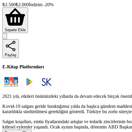
₺
2.500
₺
2.000
İndirim
-
20
%
Sepete Ekle
Paylaş
E-Kitap Platformları
2021 yılı, etkileri önümüzdeki yıllarda da devam edecek birçok önemli
Kovid-19 salgını geride bıraktığımız yılda da başlıca gündem maddesi ol
kararlılıkla sürdürülmesi gerektiğini gösterdi. Türkiye bu zorlu süre
Salgın koşulları, emtia fiyatlarındaki artışlar ve tedarik zincirlerinin
kitlesel eylemler yaşandı. Ocak ayının başında, dönemin ABD Başkanı