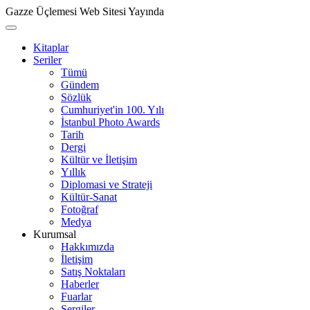
Gazze Üçlemesi Web Sitesi Yayında
Kitaplar
Seriler
Tümü
Gündem
Sözlük
Cumhuriyet'in 100. Yılı
İstanbul Photo Awards
Tarih
Dergi
Kültür ve İletişim
Yıllık
Diplomasi ve Strateji
Kültür-Sanat
Fotoğraf
Medya
Kurumsal
Hakkımızda
İletişim
Satış Noktaları
Haberler
Fuarlar
Sergiler