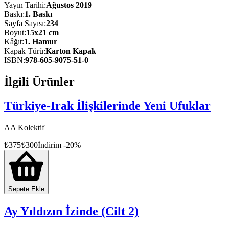
jeopolitik ve ekonomik kırılma noktalarını da gözler önüne seriyor.
Yayın Tarihi
:
Ağustos 2019
Baskı
:
1
. Baskı
Sayfa Sayısı
:
234
Boyut
:
15x21 cm
Kâğıt
:
1. Hamur
Kapak Türü
:
Karton Kapak
ISBN
:
978-605-9075-51-0
İlgili Ürünler
Türkiye-Irak İlişkilerinde Yeni Ufuklar
AA Kolektif
₺
375
₺
300
İndirim
-
20
%
Sepete Ekle
Ay Yıldızın İzinde (Cilt 2)