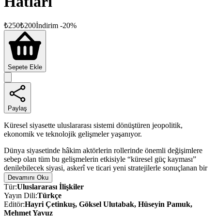
Hatları
₺
250
₺
200
İndirim
-
20
%
Sepete Ekle
Paylaş
Küresel siyasette uluslararası sistemi dönüştüren jeopolitik,
ekonomik ve teknolojik gelişmeler yaşanıyor.
Dünya siyasetinde hâkim aktörlerin rollerinde önemli değişimlere
sebep olan tüm bu gelişmelerin etkisiyle “küresel güç kayması”
denilebilecek siyasi, askerî ve ticari yeni stratejilerle sonuçlanan bir
sürece girildi.
Devamını Oku
Tür
:
Uluslararası İlişkiler
Konuyla ilgili araştırmacılar için kaynak niteliğindeki kitap; yeni güç
Yayın Dili
:
Türkçe
dengeleriyle oluşan uluslararası rekabet ve mücadele alanlarındaki
Editör
:
Hayri Çetinkuş, Göksel Ulutabak, Hüseyin Pamuk,
dönüşümle birlikte geçmişten bugüne süregelen devletler arası
Mehmet Yavuz