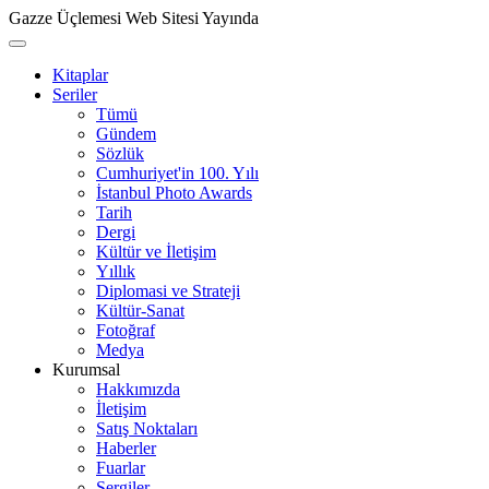
Gazze Üçlemesi Web Sitesi Yayında
Kitaplar
Seriler
Tümü
Gündem
Sözlük
Cumhuriyet'in 100. Yılı
İstanbul Photo Awards
Tarih
Dergi
Kültür ve İletişim
Yıllık
Diplomasi ve Strateji
Kültür-Sanat
Fotoğraf
Medya
Kurumsal
Hakkımızda
İletişim
Satış Noktaları
Haberler
Fuarlar
Sergiler