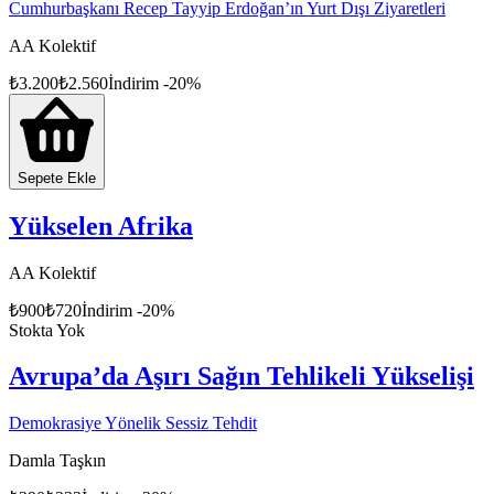
Cumhurbaşkanı Recep Tayyip Erdoğan’ın Yurt Dışı Ziyaretleri
AA Kolektif
₺
3.200
₺
2.560
İndirim
-
20
%
Sepete Ekle
Yükselen Afrika
AA Kolektif
₺
900
₺
720
İndirim
-
20
%
Stokta Yok
Avrupa’da Aşırı Sağın Tehlikeli Yükselişi
Demokrasiye Yönelik Sessiz Tehdit
Damla Taşkın