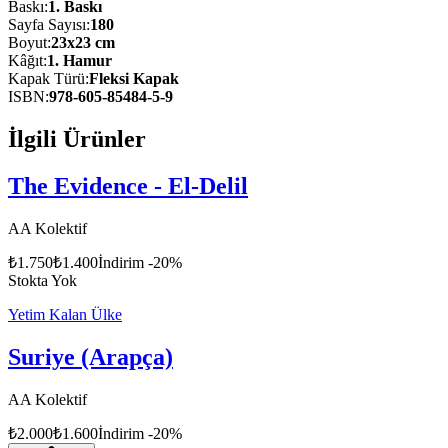
edisyon olarak hazırlandı.
Baskı
:
1
. Baskı
Sayfa Sayısı
:
180
Boyut
:
23x23 cm
Kâğıt
:
1. Hamur
Kapak Türü
:
Fleksi Kapak
ISBN
:
978-605-85484-5-9
İlgili Ürünler
The Evidence - El-Delil
AA Kolektif
₺
1.750
₺
1.400
İndirim
-
20
%
Stokta Yok
Yetim Kalan Ülke
Suriye (Arapça)
AA Kolektif
₺
2.000
₺
1.600
İndirim
-
20
%