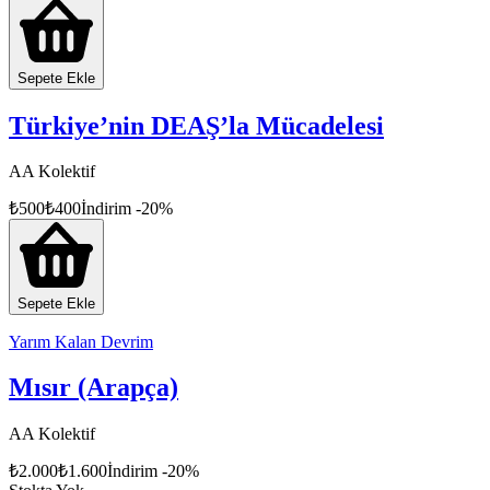
Sepete Ekle
Türkiye’nin DEAŞ’la Mücadelesi
AA Kolektif
₺
500
₺
400
İndirim
-
20
%
Sepete Ekle
Yarım Kalan Devrim
Mısır (Arapça)
AA Kolektif
₺
2.000
₺
1.600
İndirim
-
20
%