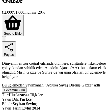
Gazze
₺
2.000
₺
1.600
İndirim
-
20
%
Sepete Ekle
Paylaş
Dünyanın en zor coğrafyalarında ölümlere, sürgünlere, işkencelere
çok yakından şahitlik eden Anadolu Ajansı (AA), bu acıların eksik
olmadığı Mısır, Gazze ve Suriye’de yaşanan olayları bir üçlemeyle
belgeliyor.
Bu üçlemeden yayımlanan “Abluka Savaş Direniş Gazze” adlı
kitap, AA’nın usta foto muhabirlerinin çektiği etkileyici fotoğraflar
Devamını Oku
eşliğinde Gazze’de yaşanan insanlık dramını anlatıyor. AA
Tür
:
Uluslararası İlişkiler
muhabirlerinin tanıklıklarına da yer verilen eser, ayrıca ülkenin
Yayın Dili
:
Türkçe
tarihsel arka planını anlatan kronolojik (10 Ağustos 2014’e kadar)
Editör
:
Seyhan Sevinç
bilgileri de kapsıyor. Çalışma; Türkçe, Arapça ve İngilizce üç ayrı
Yayın Tarihi
:
Eylül 2014