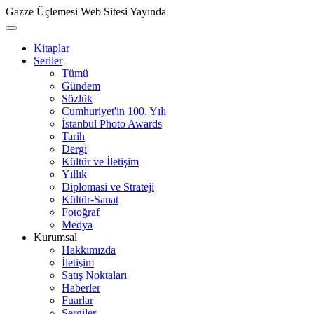
Gazze Üçlemesi Web Sitesi Yayında
Kitaplar
Seriler
Tümü
Gündem
Sözlük
Cumhuriyet'in 100. Yılı
İstanbul Photo Awards
Tarih
Dergi
Kültür ve İletişim
Yıllık
Diplomasi ve Strateji
Kültür-Sanat
Fotoğraf
Medya
Kurumsal
Hakkımızda
İletişim
Satış Noktaları
Haberler
Fuarlar
Sergiler