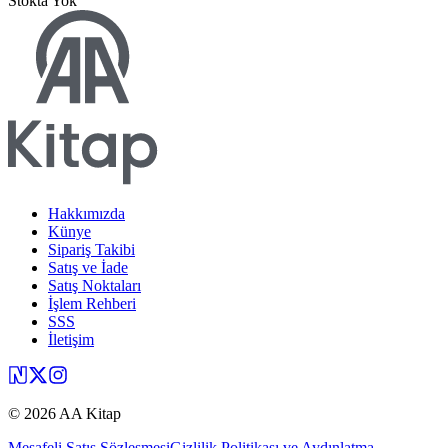
Stokta Yok
Hakkımızda
Künye
Sipariş Takibi
Satış ve İade
Satış Noktaları
İşlem Rehberi
SSS
İletişim
©
2026
AA Kitap
Mesafeli Satış Sözleşmesi
Gizlilik Politikası ve Aydınlatma