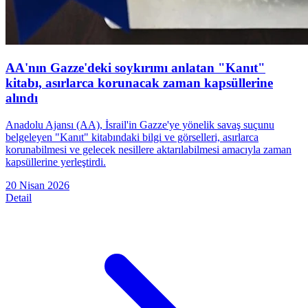
AA'nın Gazze'deki soykırımı anlatan "Kanıt"
kitabı, asırlarca korunacak zaman kapsüllerine
alındı
Anadolu Ajansı (AA), İsrail'in Gazze'ye yönelik savaş suçunu
belgeleyen "Kanıt" kitabındaki bilgi ve görselleri, asırlarca
korunabilmesi ve gelecek nesillere aktarılabilmesi amacıyla zaman
kapsüllerine yerleştirdi.
20 Nisan 2026
Detail