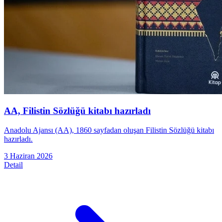
AA, Filistin Sözlüğü kitabı hazırladı
Anadolu Ajansı (AA), 1860 sayfadan oluşan Filistin Sözlüğü kitabı
hazırladı.
3 Haziran 2026
Detail