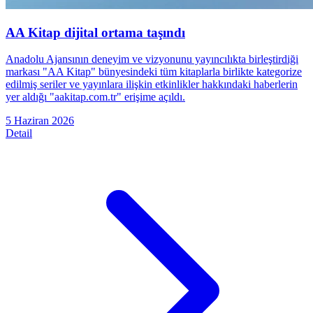
AA Kitap dijital ortama taşındı
Anadolu Ajansının deneyim ve vizyonunu yayıncılıkta birleştirdiği
markası "AA Kitap" bünyesindeki tüm kitaplarla birlikte kategorize
edilmiş seriler ve yayınlara ilişkin etkinlikler hakkındaki haberlerin
yer aldığı "aakitap.com.tr" erişime açıldı.
5 Haziran 2026
Detail