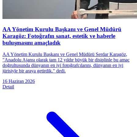
AA Yönetim Kurulu Başkanı ve Genel Müdürü
Karagöz: Fotoğrafın sanat, estetik ve haberle
buluşmasını amaçladık
AA Yönetim Kurulu Başkanı ve Genel Müdürü Serdar Karagöz,
"Anadolu Ajansı olarak tam 12 yıldır büyük bir disiplinle bu amaç
doğrultusunda dünyanın en iyi fotoğrafçılarını, dünyanın en iyi
jürisiyle bir araya getirdik." dedi.
16 Haziran 2026
Detail