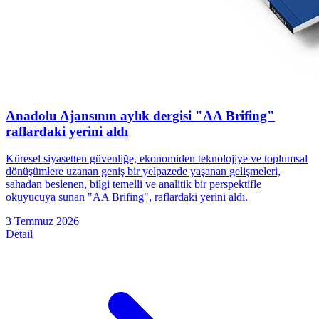
Anadolu Ajansının aylık dergisi "AA Brifing"
raflardaki yerini aldı
Küresel siyasetten güvenliğe, ekonomiden teknolojiye ve toplumsal
dönüşümlere uzanan geniş bir yelpazede yaşanan gelişmeleri,
sahadan beslenen, bilgi temelli ve analitik bir perspektifle
okuyucuya sunan "AA Brifing", raflardaki yerini aldı.
3 Temmuz 2026
Detail