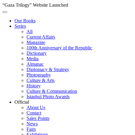
“Gaza Trilogy” Website Launched
Our Books
Series
All
Current Affairs
Magazine
100th Anniversary of the Republic
Dictionary
Media
Almanac
Diplomacy & Strategy
Photography
Culture & Arts
History
Culture & Communication
Istanbul Photo Awards
Official
About Us
Contact
Sales Points
News
Fairs
Exhibitions