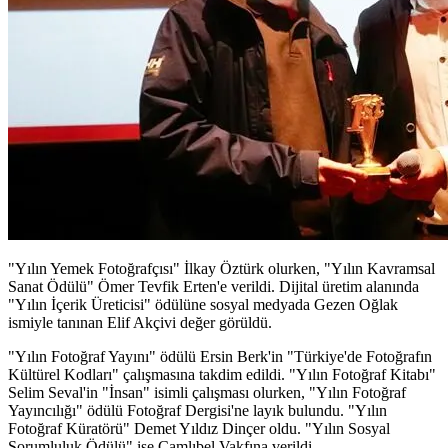
"Yılın Yemek Fotoğrafçısı" İlkay Öztürk olurken, "Yılın Kavramsal
Sanat Ödülü" Ömer Tevfik Erten'e verildi. Dijital üretim alanında
"Yılın İçerik Üreticisi" ödülüne sosyal medyada Gezen Oğlak
ismiyle tanınan Elif Akçivi değer görüldü.
"Yılın Fotoğraf Yayını" ödülü Ersin Berk'in "Türkiye'de Fotoğrafın
Kültürel Kodları" çalışmasına takdim edildi. "Yılın Fotoğraf Kitabı"
Selim Seval'in "İnsan" isimli çalışması olurken, "Yılın Fotoğraf
Yayıncılığı" ödülü Fotoğraf Dergisi'ne layık bulundu. "Yılın
Fotoğraf Küratörü" Demet Yıldız Dinçer oldu. "Yılın Sosyal
Sorumluluk Ödülü" ise Çamlıbel Vakfına verildi.