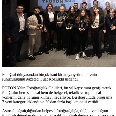
Fotoğraf dünyasından birçok ismi bir araya getiren törenin
sunuculuğunu gazeteci Fuat Kozluklu üstlendi.
FOTON Yılın Fotoğrafçılık Ödülleri, bu yıl kapsamını genişleterek
fotoğrafın hem sanatsal hem de belgesel, teknik ve toplumsal
yönlerini daha görünür kılmayı hedefliyor. Bu doğrultuda programa
7 yeni kategori eklendi ve 30'dan fazla başlıkta ödül verildi.
Astro fotoğrafçılığından belgesel fotoğrafçılığa, düğün ve doğum
fotoğrafçılığından drone ve havacılık fotoğrafçılığına, sahne, spor, su