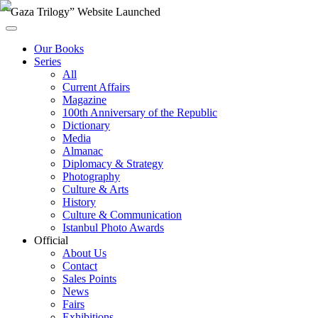
“Gaza Trilogy” Website Launched
Our Books
Series
All
Current Affairs
Magazine
100th Anniversary of the Republic
Dictionary
Media
Almanac
Diplomacy & Strategy
Photography
Culture & Arts
History
Culture & Communication
Istanbul Photo Awards
Official
About Us
Contact
Sales Points
News
Fairs
Exhibitions