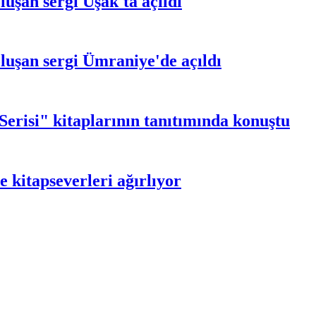
uşan sergi Uşak'ta açıldı
luşan sergi Ümraniye'de açıldı
risi" kitaplarının tanıtımında konuştu
e kitapseverleri ağırlıyor