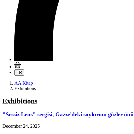
TR
AA Kitap
Exhibitions
Exhibitions
"Sessiz Lens" sergisi, Gazze'deki soykırımı gözler önü
December 24, 2025