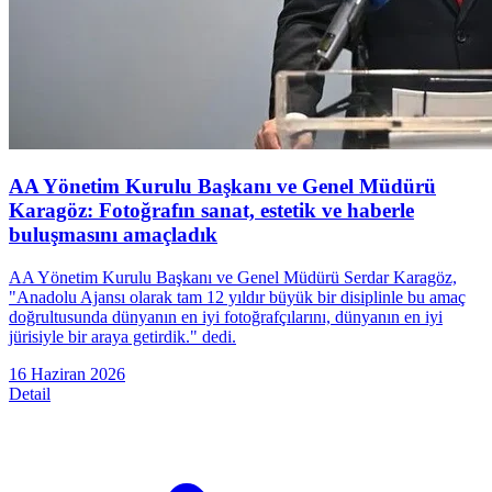
AA Yönetim Kurulu Başkanı ve Genel Müdürü
Karagöz: Fotoğrafın sanat, estetik ve haberle
buluşmasını amaçladık
AA Yönetim Kurulu Başkanı ve Genel Müdürü Serdar Karagöz,
"Anadolu Ajansı olarak tam 12 yıldır büyük bir disiplinle bu amaç
doğrultusunda dünyanın en iyi fotoğrafçılarını, dünyanın en iyi
jürisiyle bir araya getirdik." dedi.
16 Haziran 2026
Detail