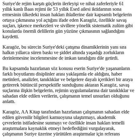
Suriye'de rejim karşıtı güçlerin ilerleyişi ve nihai zaferleriyle 61
yıllık kanlı Baas rejimi ile 53 yıllık Esed ailesi iktidarının sona
ermesinin ülkedeki insan hakları ihlallerine dair kapsamlı belgelerin
ortaya çıkmasına yol açtığını ifade eden Karagöz, özellikle savaş
suçları, işkence merkezleri ve sivillere yönelik sistematik zulüm gibi
konularda önemli delillerin gün yüzüne çıkmasının sağlandığını
kaydetti.
Karagöz, bu sürecin Suriye'deki çatışma dinamiklerinin yanı sıra
halkın yıllarca süren baskı ve şiddet altında yaşadığı zorlukların
derinlemesine incelenmesine de imkan tanıdığını dile getirdi.
Bu kapsamda hazırlanan söz konusu eserin Suriye'de yaşananların
farklı boyutlarını disiplinler arası yaklaşımla ele aldığını, haber
metinleri, analizler, tanıklıklar ve belgelere dayalı içerikleri bir araya
getirerek bütüncül perspektifle sunduğunu aktaran Karagöz, savaş
suçlarına ilişkin belgelerin, rejimin uygulamalarına dair tanıklıklar ve
sahadan elde edilen verilerin, çalışmanın temel unsurları olduğunu
anlattı.
Karagöz, AA Kitap tarafından hazırlanan çalışmanın sahadan elde
edilen güvenilir bilgileri kamuoyuna ulaştırmayı, akademik
çevrelerin istifadesine sunmayı ve özellikle insan hakları temelli
araştırmalara kaynaklık etmeyi hedeflediğini vurgulayarak,
çalışmanın Suriye üzerine yürütülen araştırmalar için referans