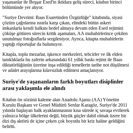
yaşananlar ile Beşşar Esed'in iktidara geliş süreci, kitabın birinci
bölümünde yer alıyor.
"Suriye Devrimi: Baas Esaretinden Özgürlüğe" kitabında, siyasi
çözüm çağrılarına ısrarla karşı çıkan, elindeki bütün askeri
imkanlarla kendi halkını hedef almaya devam eden Esed rejimini
çöküşe götüren sürecin kritik aşamaları, AA muhabirlerince çekilen
unutulmaz fotoğraflarla sergileniyor. Ayrıca, kitapta muhabirlerin
yaptığı röportajlar da bulunuyor.
Kitapla, toplu mezarlar, işkence merkezleri, tehcirler ve ilk elden
tanıklıklarla bu zaferin arkasındaki 61 yıllık baskı rejimi ile Baas
diktatörlüğünün üzerine inşa edildiği temellerin tarihe not düşülmesi
ve adalet arayışlarına kılavuzluk edilmesi amaçlanıyor.
Suriye'de yaşananların farklı boyutları disiplinler
arası yaklaşımla ele alındı
Kitabın ön sözünü kaleme alan Anadolu Ajansı (AA) Yönetim
Kurulu Başkanı ve Genel Müdürü Serdar Karagöz, Suriye'de 2011
yılında başlayan halk ayaklanmasının kısa sürede iç savaşa evrilerek
yalnızca bölge ülkelerini değil, büyük güçler dahil olmak üzere bir
dizi dış aktörü de içine çeken çok boyutlu bir kriz haline geldiğini
belirtti.