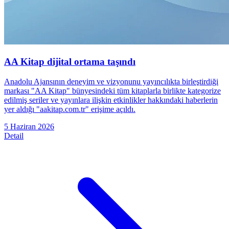
AA Kitap dijital ortama taşındı
Anadolu Ajansının deneyim ve vizyonunu yayıncılıkta birleştirdiği
markası "AA Kitap" bünyesindeki tüm kitaplarla birlikte kategorize
edilmiş seriler ve yayınlara ilişkin etkinlikler hakkındaki haberlerin
yer aldığı "aakitap.com.tr" erişime açıldı.
5 Haziran 2026
Detail