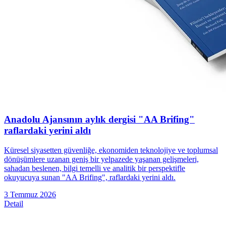
Anadolu Ajansının aylık dergisi "AA Brifing"
raflardaki yerini aldı
Küresel siyasetten güvenliğe, ekonomiden teknolojiye ve toplumsal
dönüşümlere uzanan geniş bir yelpazede yaşanan gelişmeleri,
sahadan beslenen, bilgi temelli ve analitik bir perspektifle
okuyucuya sunan "AA Brifing", raflardaki yerini aldı.
3 Temmuz 2026
Detail