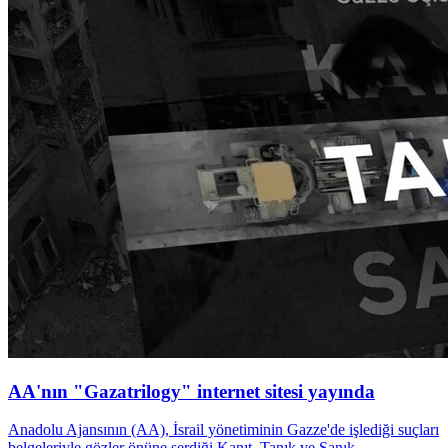
AA'nın "Gazatrilogy" internet sitesi yayında
Anadolu Ajansının (AA), İsrail yönetiminin Gazze'de işlediği suçları
belgeleriyle gözler önüne serdiği Kanıt, Tanık ve Sanık