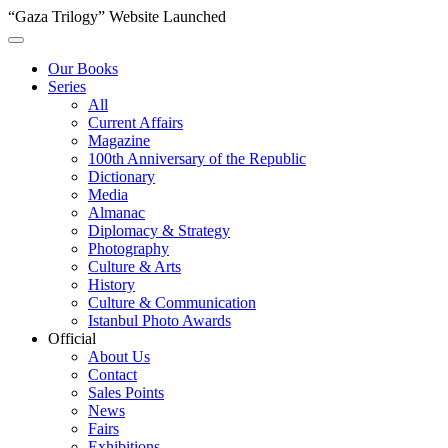
“Gaza Trilogy” Website Launched
Our Books
Series
All
Current Affairs
Magazine
100th Anniversary of the Republic
Dictionary
Media
Almanac
Diplomacy & Strategy
Photography
Culture & Arts
History
Culture & Communication
Istanbul Photo Awards
Official
About Us
Contact
Sales Points
News
Fairs
Exhibitions