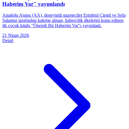
Haberim Var" yayımlandı
Anadolu Ajansı (AA), deneyimli gazeteciler Ertuğrul Cingil ve Sefa
Salantur tarafından kaleme alınan, habercilik ilkelerini konu edinen
ilk çocuk kitabı "Önemli Bir Haberim Var"ı yayımladı.
21 Nisan 2026
Detail