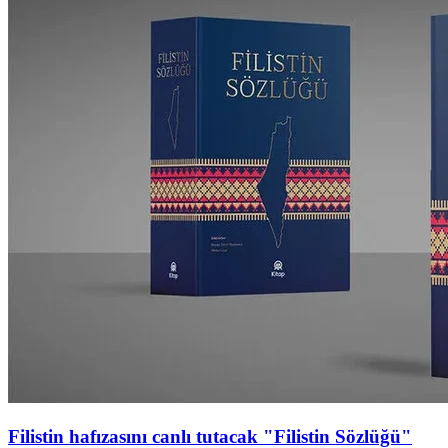
Filistin hafızasını canlı tutacak "Filistin Sözlüğü"