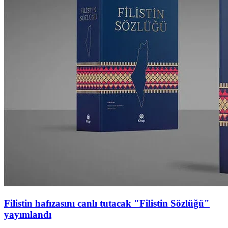
Filistin hafızasını canlı tutacak "Filistin Sözlüğü"
yayımlandı