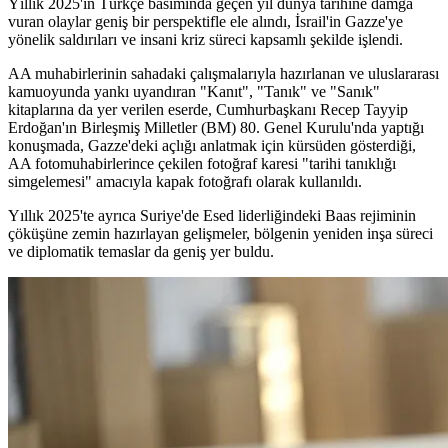
Yıllık 2025'in Türkçe basımında geçen yıl dünya tarihine damga
vuran olaylar geniş bir perspektifle ele alındı, İsrail'in Gazze'ye
yönelik saldırıları ve insani kriz süreci kapsamlı şekilde işlendi.
AA muhabirlerinin sahadaki çalışmalarıyla hazırlanan ve uluslararası
kamuoyunda yankı uyandıran "Kanıt", "Tanık" ve "Sanık"
kitaplarına da yer verilen eserde, Cumhurbaşkanı Recep Tayyip
Erdoğan'ın Birleşmiş Milletler (BM) 80. Genel Kurulu'nda yaptığı
konuşmada, Gazze'deki açlığı anlatmak için kürsüden gösterdiği,
AA fotomuhabirlerince çekilen fotoğraf karesi "tarihi tanıklığı
simgelemesi" amacıyla kapak fotoğrafı olarak kullanıldı.
Yıllık 2025'te ayrıca Suriye'de Esed liderliğindeki Baas rejiminin
çöküşüne zemin hazırlayan gelişmeler, bölgenin yeniden inşa süreci
ve diplomatik temaslar da geniş yer buldu.