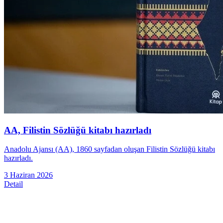
AA, Filistin Sözlüğü kitabı hazırladı
Anadolu Ajansı (AA), 1860 sayfadan oluşan Filistin Sözlüğü kitabı
hazırladı.
3 Haziran 2026
Detail