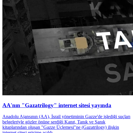
AA'nın "Gazatrilogy" internet sitesi yayında
Anadolu Ajansının (AA), İsrail yönetiminin Gazze'de işlediği suçları
belgeleriyle gözler önüne serdiği Kanıt, Tanık ve Sanık
kitaplarından oluşan "Gazze Üçlemesi"ne (Gazatrilogy) ilişkin
internet sitesi erişime açıldı.