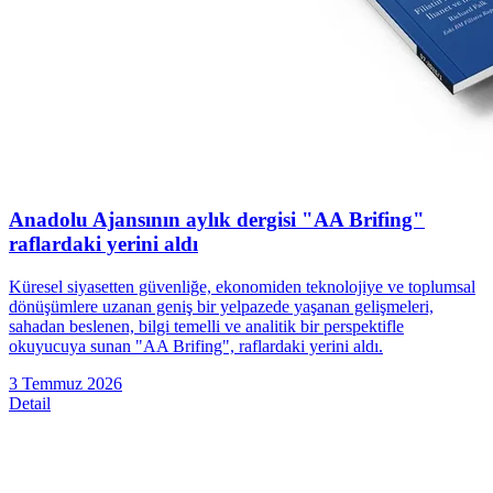
Anadolu Ajansının aylık dergisi "AA Brifing"
raflardaki yerini aldı
Küresel siyasetten güvenliğe, ekonomiden teknolojiye ve toplumsal
dönüşümlere uzanan geniş bir yelpazede yaşanan gelişmeleri,
sahadan beslenen, bilgi temelli ve analitik bir perspektifle
okuyucuya sunan "AA Brifing", raflardaki yerini aldı.
3 Temmuz 2026
Detail