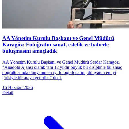
AA Yönetim Kurulu Başkanı ve Genel Müdürü
Karagöz: Fotoğrafın sanat, estetik ve haberle
buluşmasını amaçladık
AA Yönetim Kurulu Başkanı ve Genel Müdürü Serdar Karagöz,
"Anadolu Ajansı olarak tam 12 yıldır büyük bir disiplinle bu amaç
doğrultusunda dünyanın en iyi fotoğrafçılarını, dünyanın en iyi
jürisiyle bir araya getirdik." dedi.
16 Haziran 2026
Detail