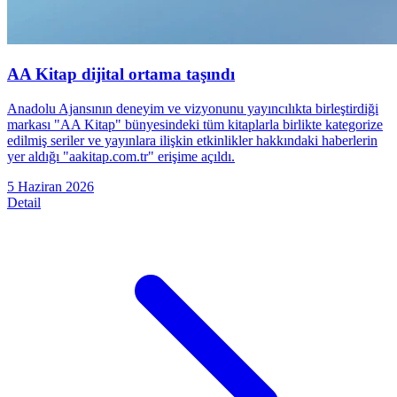
AA Kitap dijital ortama taşındı
Anadolu Ajansının deneyim ve vizyonunu yayıncılıkta birleştirdiği
markası "AA Kitap" bünyesindeki tüm kitaplarla birlikte kategorize
edilmiş seriler ve yayınlara ilişkin etkinlikler hakkındaki haberlerin
yer aldığı "aakitap.com.tr" erişime açıldı.
5 Haziran 2026
Detail