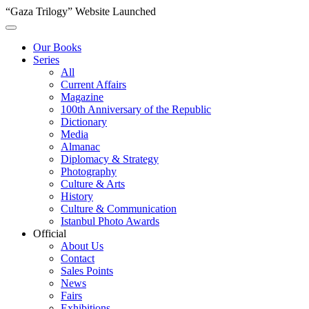
“Gaza Trilogy” Website Launched
Our Books
Series
All
Current Affairs
Magazine
100th Anniversary of the Republic
Dictionary
Media
Almanac
Diplomacy & Strategy
Photography
Culture & Arts
History
Culture & Communication
Istanbul Photo Awards
Official
About Us
Contact
Sales Points
News
Fairs
Exhibitions