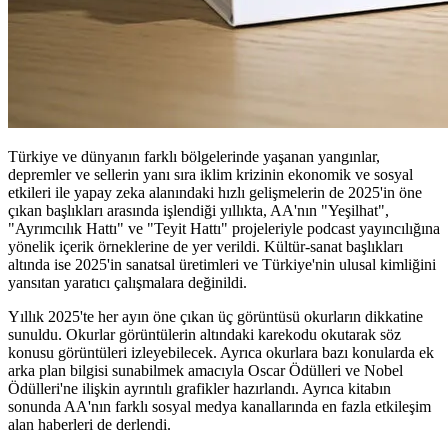
Türkiye ve dünyanın farklı bölgelerinde yaşanan yangınlar,
depremler ve sellerin yanı sıra iklim krizinin ekonomik ve sosyal
etkileri ile yapay zeka alanındaki hızlı gelişmelerin de 2025'in öne
çıkan başlıkları arasında işlendiği yıllıkta, AA'nın "Yeşilhat",
"Ayrımcılık Hattı" ve "Teyit Hattı" projeleriyle podcast yayıncılığına
yönelik içerik örneklerine de yer verildi. Kültür-sanat başlıkları
altında ise 2025'in sanatsal üretimleri ve Türkiye'nin ulusal kimliğini
yansıtan yaratıcı çalışmalara değinildi.
Yıllık 2025'te her ayın öne çıkan üç görüntüsü okurların dikkatine
sunuldu. Okurlar görüntülerin altındaki karekodu okutarak söz
konusu görüntüleri izleyebilecek. Ayrıca okurlara bazı konularda ek
arka plan bilgisi sunabilmek amacıyla Oscar Ödülleri ve Nobel
Ödülleri'ne ilişkin ayrıntılı grafikler hazırlandı. Ayrıca kitabın
sonunda AA'nın farklı sosyal medya kanallarında en fazla etkileşim
alan haberleri de derlendi.