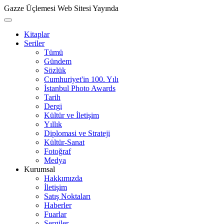
Gazze Üçlemesi Web Sitesi Yayında
Kitaplar
Seriler
Tümü
Gündem
Sözlük
Cumhuriyet'in 100. Yılı
İstanbul Photo Awards
Tarih
Dergi
Kültür ve İletişim
Yıllık
Diplomasi ve Strateji
Kültür-Sanat
Fotoğraf
Medya
Kurumsal
Hakkımızda
İletişim
Satış Noktaları
Haberler
Fuarlar
Sergiler