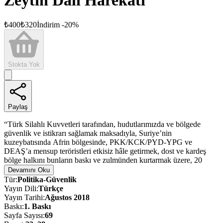
Zeytin Dalı Harekâtı
₺
400
₺
320
İndirim
-
20
%
Stokta Yok
Paylaş
“Türk Silahlı Kuvvetleri tarafından, hudutlarımızda ve bölgede
güvenlik ve istikrarı sağlamak maksadıyla, Suriye’nin
kuzeybatısında Afrin bölgesinde, PKK/KCK/PYD-YPG ve
DEAŞ’a mensup teröristleri etkisiz hâle getirmek, dost ve kardeş
bölge halkını bunların baskı ve zulmünden kurtarmak üzere, 20
Ocak 2018 saat 17.00’den itibaren ‘Zeytin Dalı Harekâtı’
Devamını Oku
başlatılmıştır.”
Tür
:
Politika-Güvenlik
Yayın Dili
:
Türkçe
Türk Silahlı Kuvvetlerinin bu açıklamasıyla başlatılan ve
Yayın Tarihi
:
Ağustos 2018
Türkiye'nin terörle mücadelesinde önemli yere sahip Zeytin Dalı
Baskı
:
1
. Baskı
Harekâtı'nın anlatıldığı kitap, Afrin'in önemini de detaylı bir şekilde
Sayfa Sayısı
:
69
ele alıyor.