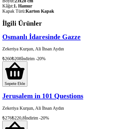
Boyut
:
23x28 cm
Kâğıt
:
1. Hamur
Eserde; terör örgütlerinin kuruluşu, yöntemleri ve verdiği zararlar,
Kapak Türü
:
Karton Kapak
1984'ten 2015'e terörün bilançosu, terörün ekonomik maliyeti, terör
örgütü PKK'nın Avrupa yapılanması ve uyuşturucu gelirleri, PKK-
İlgili Ürünler
PYD- YPG-SDG terör örgütleri hakkındaki bilgiler, kronolojik
şekilde grafikler eşliğinde anlatılıyor.
Osmanlı İdaresinde Gazze
Zekeriya Kurşun, Ali İhsan Aydın
₺
260
₺
208
İndirim
-
20
%
Sepete Ekle
Jerusalem in 101 Questions
Zekeriya Kurşun, Ali İhsan Aydın
₺
276
₺
220,8
İndirim
-
20
%