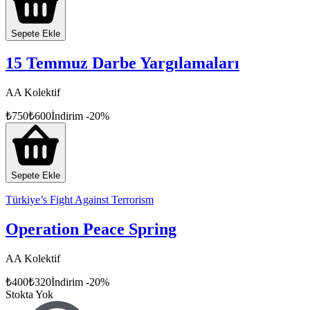
Sepete Ekle
15 Temmuz Darbe Yargılamaları
AA Kolektif
₺
750
₺
600
İndirim
-
20
%
Sepete Ekle
Türkiye’s Fight Against Terrorism
Operation Peace Spring
AA Kolektif
₺
400
₺
320
İndirim
-
20
%
Stokta Yok