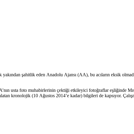
k yakından şahitlik eden Anadolu Ajansı (AA), bu acıların eksik olmadı
n usta foto muhabirlerinin çektiği etkileyici fotoğraflar eşliğinde Mı
ı anlatan kronolojik (10 Ağustos 2014’e kadar) bilgileri de kapsıyor. Çal