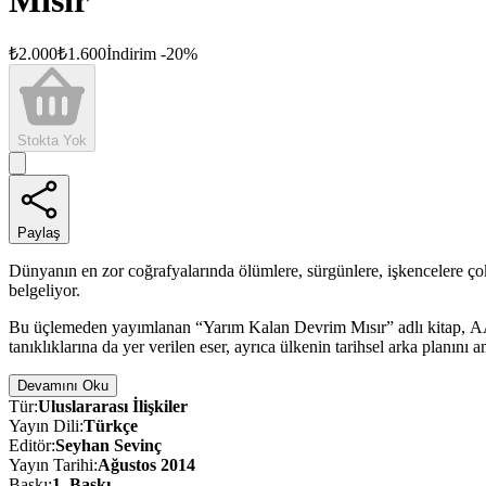
Mısır
₺
2.000
₺
1.600
İndirim
-
20
%
Stokta Yok
Paylaş
Dünyanın en zor coğrafyalarında ölümlere, sürgünlere, işkencelere ço
belgeliyor.
Bu üçlemeden yayımlanan “Yarım Kalan Devrim Mısır” adlı kitap, AA’nı
tanıklıklarına da yer verilen eser, ayrıca ülkenin tarihsel arka planın
Devamını Oku
Tür
:
Uluslararası İlişkiler
Yayın Dili
:
Türkçe
Editör
:
Seyhan Sevinç
Yayın Tarihi
:
Ağustos 2014
Baskı
:
1
. Baskı