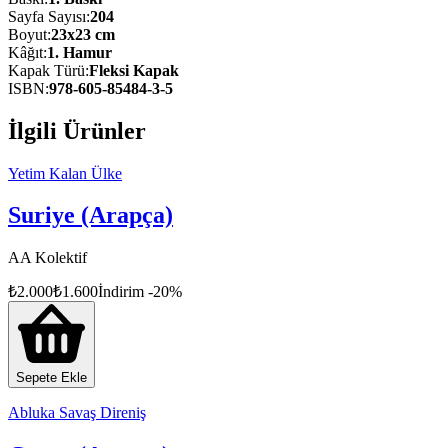
Sayfa Sayısı
:
204
Boyut
:
23x23 cm
Kâğıt
:
1. Hamur
Kapak Türü
:
Fleksi Kapak
ISBN
:
978-605-85484-3-5
İlgili Ürünler
Yetim Kalan Ülke
Suriye (Arapça)
AA Kolektif
₺
2.000
₺
1.600
İndirim
-
20
%
Sepete Ekle
Abluka Savaş Direniş