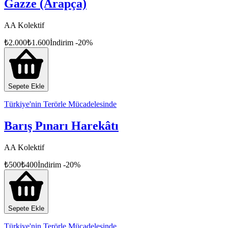
Gazze (Arapça)
AA Kolektif
₺
2.000
₺
1.600
İndirim
-
20
%
Sepete Ekle
Türkiye'nin Terörle Mücadelesinde
Barış Pınarı Harekâtı
AA Kolektif
₺
500
₺
400
İndirim
-
20
%
Sepete Ekle
Türkiye'nin Terörle Mücadelesinde