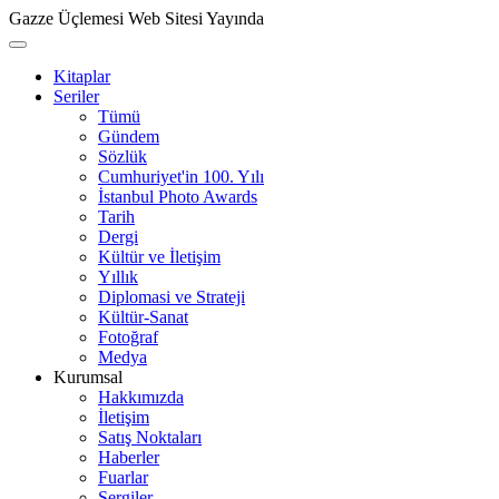
Gazze Üçlemesi Web Sitesi Yayında
Kitaplar
Seriler
Tümü
Gündem
Sözlük
Cumhuriyet'in 100. Yılı
İstanbul Photo Awards
Tarih
Dergi
Kültür ve İletişim
Yıllık
Diplomasi ve Strateji
Kültür-Sanat
Fotoğraf
Medya
Kurumsal
Hakkımızda
İletişim
Satış Noktaları
Haberler
Fuarlar
Sergiler