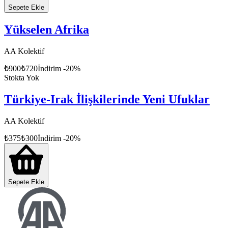
Sepete Ekle
Yükselen Afrika
AA Kolektif
₺
900
₺
720
İndirim
-
20
%
Stokta Yok
Türkiye-Irak İlişkilerinde Yeni Ufuklar
AA Kolektif
₺
375
₺
300
İndirim
-
20
%
Sepete Ekle