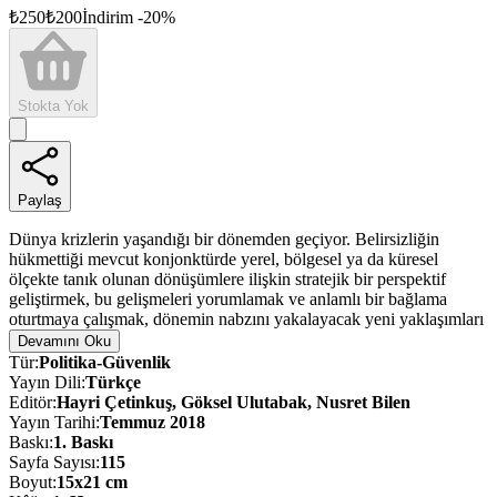
₺
250
₺
200
İndirim
-
20
%
Stokta Yok
Paylaş
Dünya krizlerin yaşandığı bir dönemden geçiyor. Belirsizliğin
hükmettiği mevcut konjonktürde yerel, bölgesel ya da küresel
ölçekte tanık olunan dönüşümlere ilişkin stratejik bir perspektif
geliştirmek, bu gelişmeleri yorumlamak ve anlamlı bir bağlama
oturtmaya çalışmak, dönemin nabzını yakalayacak yeni yaklaşımları
ve açıklama modellerini gerektiriyor.
Devamını Oku
Tür
:
Politika-Güvenlik
Terörün biçim ve boyut değiştirdiği, savaşların doğasının
Yayın Dili
:
Türkçe
başkalaştığı, geleneksel ittifak ilişkilerinin hızla çözüldüğü, bu ittifak
Editör
:
Hayri Çetinkuş, Göksel Ulutabak, Nusret Bilen
yapılarının normlarını belirleyen, denetleyen ve sürekliliğini
Yayın Tarihi
:
Temmuz 2018
sağlayan kurum ve kuruluşların işlevsiz kaldığı bu süreç, son
Baskı
:
1
. Baskı
tahlilde, savaş sonrası dönemin yaslandığı paradigmanın da
Sayfa Sayısı
:
115
temelden sarsıldığı yepyeni bir jeopolitik gerçekliğe tekabül ediyor.
Boyut
:
15x21 cm
Türkiye’nin 2015 yılı itibarıyla ana hatlarını belirlediği ve özellikle