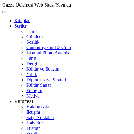
Gazze Üçlemesi Web Sitesi Yayında
Kitaplar
Seriler
Tümü
Gündem
Sözlük
Cumhuriyet'in 100. Yılı
İstanbul Photo Awards
Tarih
Dergi
Kültür ve İletişim
Yıllık
Diplomasi ve Strateji
Kültür-Sanat
Fotoğraf
Medya
Kurumsal
Hakkımızda
İletişim
Satış Noktaları
Haberler
Fuarlar
Sergiler