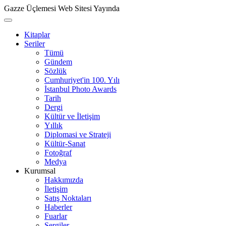
Gazze Üçlemesi Web Sitesi Yayında
Kitaplar
Seriler
Tümü
Gündem
Sözlük
Cumhuriyet'in 100. Yılı
İstanbul Photo Awards
Tarih
Dergi
Kültür ve İletişim
Yıllık
Diplomasi ve Strateji
Kültür-Sanat
Fotoğraf
Medya
Kurumsal
Hakkımızda
İletişim
Satış Noktaları
Haberler
Fuarlar
Sergiler