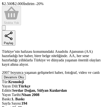
₺
2.500
₺
2.000
İndirim
-
20
%
Stokta Yok
Paylaş
Türkiye’nin hafızası konumundaki Anadolu Ajansının (AA)
hazırladığı her haber, birer belge niteliğinde. AA, her sene
hazırladığı yıllıklarla Türkiye ve dünyada yaşanan önemli olayları
kayıt altına alıyor.
2007 boyunca yaşanan gelişmeleri haber, fotoğraf, video ve canlı
yayınlarla ülke içine ve dünyaya duyuran AA; hazırladığı bu yıllıkla
Devamını Oku
da Türkiye ve dünyadaki gelişmelerden derlenmiş bir seçki sunuyor,
Tür
:
Kronoloji
öne çıkan haber ve fotoğraflarla tarihe not düşüyor.
Yayın Dili
:
Türkçe
Editör
:
Serdar Doğan, Süfyan Kızılarslan
Yayın Tarihi
:
Nisan 2008
Baskı
:
1
. Baskı
Sayfa Sayısı
:
194