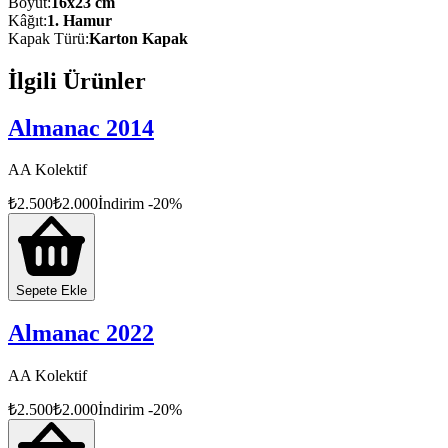
Boyut
:
16x23 cm
Kâğıt
:
1. Hamur
Kapak Türü
:
Karton Kapak
İlgili Ürünler
Almanac 2014
AA Kolektif
₺
2.500
₺
2.000
İndirim
-
20
%
Sepete Ekle
Almanac 2022
AA Kolektif
₺
2.500
₺
2.000
İndirim
-
20
%