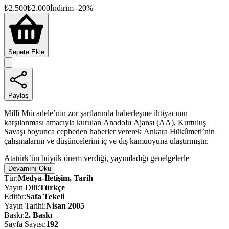
₺
2.500
₺
2.000
İndirim
-
20
%
Sepete Ekle
Paylaş
Millî Mücadele’nin zor şartlarında haberleşme ihtiyacının
karşılanması amacıyla kurulan Anadolu Ajansı (AA), Kurtuluş
Savaşı boyunca cepheden haberler vererek Ankara Hükûmeti’nin
çalışmalarını ve düşüncelerini iç ve dış kamuoyuna ulaştırmıştır.
Atatürk’ün büyük önem verdiği, yayımladığı genelgelerle
desteklediği AA, bu etkili konumunu Cumhuriyet’in ilanından sonra
Devamını Oku
da sürdürmüştür. 1 Mart 1925’te yine Atatürk’ün isteği üzerine şirket
Tür
:
Medya-İletişim, Tarih
hâline getirilerek bağımsız bir yapıya kavuşturulan AA, “doğru,
Yayın Dili
:
Türkçe
tarafsız ve hızlı” haberciliğiyle basın ve yayın kuruluşlarının
Editör
:
Safa Tekeli
vazgeçilmez bir kurumu hâline gelmiştir.
Yayın Tarihi
:
Nisan 2005
Baskı
:
2
. Baskı
Araştırmacılar için de önemli bir kaynak olan AA, yalnızca günün
Sayfa Sayısı
:
192