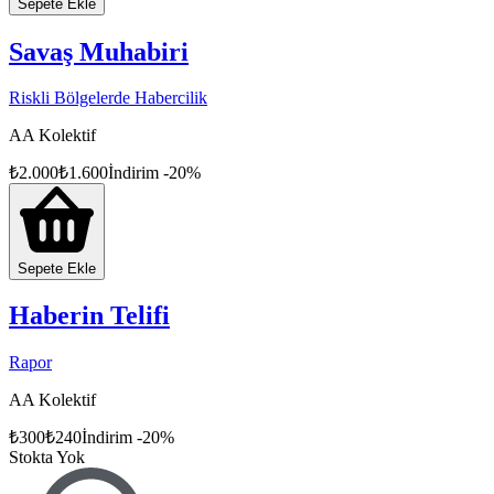
Sepete Ekle
Savaş Muhabiri
Riskli Bölgelerde Habercilik
AA Kolektif
₺
2.000
₺
1.600
İndirim
-
20
%
Sepete Ekle
Haberin Telifi
Rapor
AA Kolektif
₺
300
₺
240
İndirim
-
20
%
Stokta Yok