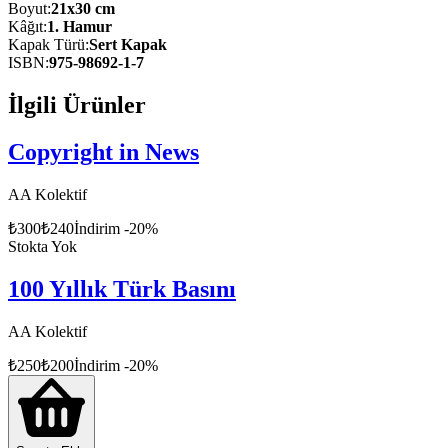
gelişmelerini yansıtmakla kalmayıp tarihi de yazan bir kurumdur.
Boyut
:
21x30 cm
Dolayısıyla böyle bir kurumun tarihine ilişkin bir çalışma da başlı
Kâğıt
:
1. Hamur
başına önem kazanmaktadır.
Kapak Türü
:
Sert Kapak
ISBN
:
975-98692-1-7
“Atatürk ve Anadolu Ajansı” kitabı, Millî Mücadele’nin simge
kuruluşu AA’nın hangi zor şartlardan geçerek bugünkü çağdaş
İlgili Ürünler
konumuna ulaştığını gözler önüne sermektedir.
Copyright in News
AA Kolektif
₺
300
₺
240
İndirim
-
20
%
Stokta Yok
100 Yıllık Türk Basını
AA Kolektif
₺
250
₺
200
İndirim
-
20
%