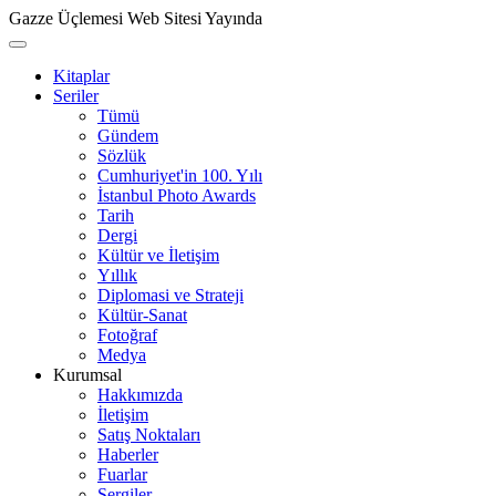
Gazze Üçlemesi Web Sitesi Yayında
Kitaplar
Seriler
Tümü
Gündem
Sözlük
Cumhuriyet'in 100. Yılı
İstanbul Photo Awards
Tarih
Dergi
Kültür ve İletişim
Yıllık
Diplomasi ve Strateji
Kültür-Sanat
Fotoğraf
Medya
Kurumsal
Hakkımızda
İletişim
Satış Noktaları
Haberler
Fuarlar
Sergiler